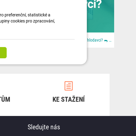
 preferenční, statistické a
kupiny cookies pro zpracování,
🚚🎄 Ježíšek jel moc rychle. Lidi byli ještě rychlejší. Aneb: když se blbě zavřou dveře. Z dodávky...
Chcete ochránit auto před hlodavci? 🐀 📦 Všechno najdeš u nás na 👉 dratek.cz #arduino...
TŮM
KE STAŽENÍ
Sledujte nás