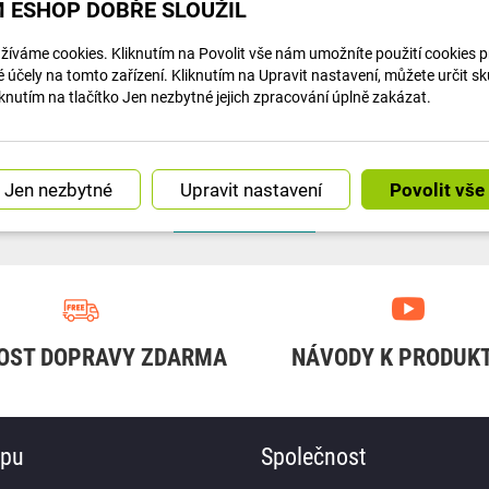
 ESHOP DOBŘE SLOUŽIL
íváme cookies. Kliknutím na Povolit vše nám umožníte použití cookies pro
účely na tomto zařízení. Kliknutím na Upravit nastavení, můžete určit s
knutím na tlačítko Jen nezbytné jejich zpracování úplně zakázat.
Článek na navody.dratek.cz a Centrální mozek: Co je to Hub a proč bez něj chytrou domácnost...
Článek na navody.dratek.cz a Úvod do chytré domácnosti. Odkaz také v BIO....
Upravit nastavení
Náš instagram
OST DOPRAVY ZDARMA
NÁVODY K PRODUK
upu
Společnost