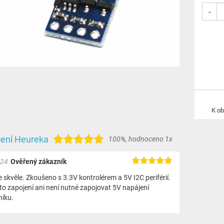
-
K o
ení Heureka
100%
,
hodnoceno 1x
024
Ověřený zákazník
 skvěle. Zkoušeno s 3.3V kontrolérem a 5V I2C periférií.
to zapojení ani není nutné zapojovat 5V napájení
níku.