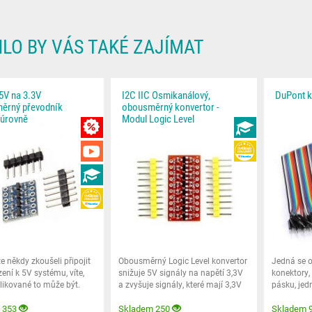
LO BY VÁS TAKÉ ZAJÍMAT
 5V na 3.3V
I2C IIC Osmikanálový,
DuPont k
ěrný převodník
obousměrný konvertor -
 úrovně
Modul Logic Level
NÁVODY
MNOŽSTEVNÍ SLEVA
VIDEA
HEUREKA
NÁVODY
HEUREKA
e někdy zkoušeli připojit
Obousměrný Logic Level konvertor
Jedná se o
zení k 5V systému, víte,
snižuje 5V signály na napětí 3,3V
konektory,
likované to může být.
a zvyšuje signály, které mají 3,3V
pásku, jedn
na 5V a
oddělit.
 353
Skladem 250
Skladem 