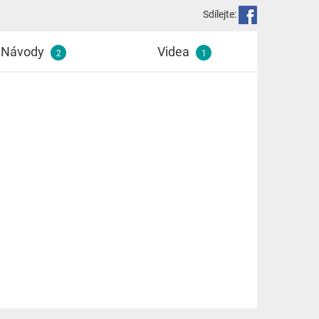
Sdílejte:
Návody
Videa
2
1