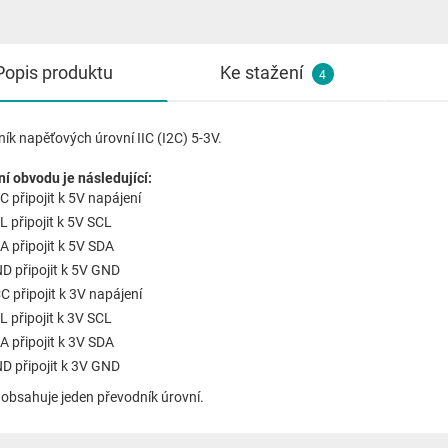
Popis produktu
Ke stažení
4
ík napěťových úrovní IIC (I2C) 5-3V.
í obvodu je následující:
 připojit k 5V napájení
CL
připojit
k 5V SCL
DA
připojit
k 5V SDA
ND
připojit
k 5V GND
CC
připojit
k 3V
napájení
CL
připojit
k 3V SCL
DA
připojit
k 3V SDA
ND
připojit
k 3V GND
 obsahuje jeden převodník úrovní.