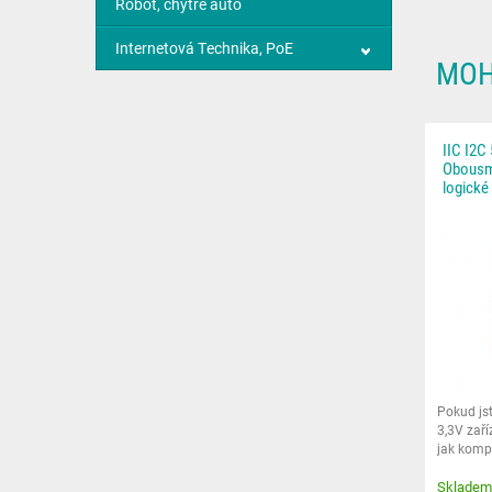
Robot, chytré auto
Internetová Technika, PoE
MOH
IIC I2C
Obousm
logické
Pokud jst
3,3V zaří
jak komp
Skladem