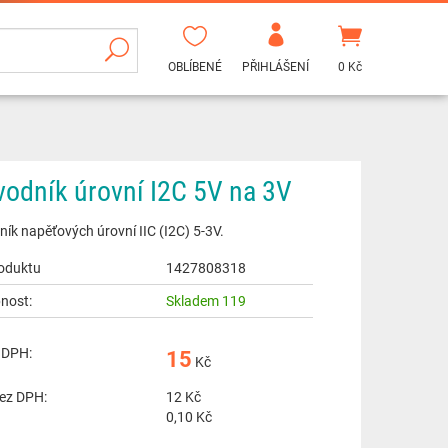
OBLÍBENÉ
PŘIHLÁŠENÍ
0 Kč
vodník úrovní I2C 5V na 3V
ík napěťových úrovní IIC (I2C) 5-3V.
oduktu
1427808318
nost:
Skladem 119
 DPH:
15
Kč
ez DPH:
12
Kč
0,10 Kč