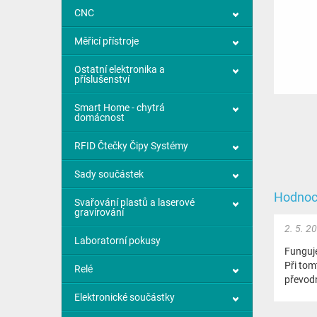
CNC
Měřicí přístroje
Ostatní elektronika a
příslušenství
Smart Home - chytrá
domácnost
RFID Čtečky Čipy Systémy
Sady součástek
Hodnoc
Svařování plastů a laserové
gravírování
2. 5. 2
Laboratorní pokusy
Funguje
Při tom
Relé
převod
Elektronické součástky