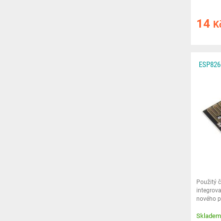
14
K
ESP826
Použitý 
integrova
nového p
Skladem