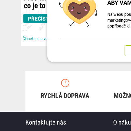
ABY VÁM
Na webu použ
marketingové 
popřípadě kli
Článek na navody.dratek.cz a Souboj technologií: Proč Wi-Fi nestačí a co je to Zigbee. Odkaz také v...
RYCHLÁ DOPRAVA
MOŽN
Kontaktujte nás
O nák