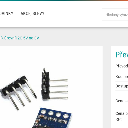
OVINKY
AKCE, SLEVY
ík úrovní I2C 5V na 3V
Pře
Převodn
Kód pr
Dostup
Cena s
Cena b
RP: