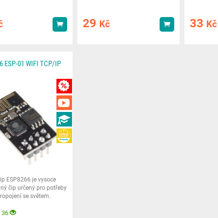
29
33
č
Kč
Kč
Koupit
Koupit
6 ESP-01 WIFI TCP/IP
MNOŽSTEVNÍ SLEVA
VIDEA
NÁVODY
HEUREKA
čip ESP8266 je vysoce
ný čip určený pro potřeby
ropojení se světem.
 36