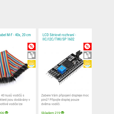
abel M-F - 40x, 20 cm
LCD Sériové rozhraní -
IIC/I2C/TWI/SP 1602
MNOŽSTEVNÍ SLEVA
MNOŽSTEVNÍ SLE
KE STAŽENÍ
KE STAŽENÍ
HEUREKA
HEUREKA
 40 kusů vodičů s
Zabere Vám připojení displeje moc
 které jsou dodávány v
pinů? Připojte displej pouze
otlivé vodiče lze
dvěma vodiči.
906
Skladem 219