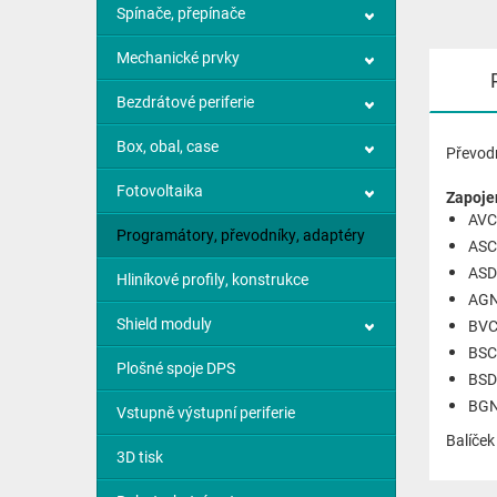
Spínače, přepínače
Mechanické prvky
Bezdrátové periferie
Box, obal, case
Převodn
Fotovoltaika
Zapojen
AVCC
Programátory, převodníky, adaptéry
AS
AS
Hliníkové profily, konstrukce
AG
Shield moduly
BV
BS
Plošné spoje DPS
BS
BG
Vstupně výstupní periferie
Balíček
3D tisk