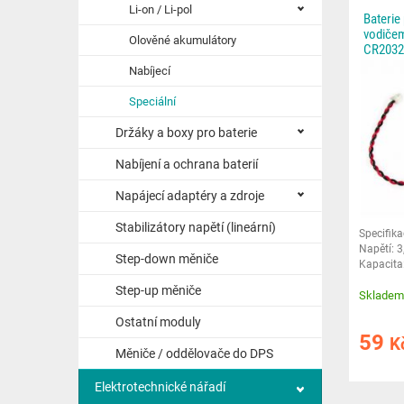
Li-on / Li-pol
Baterie
vodičem
Olověné akumulátory
CR2032
Nabíjecí
Speciální
Držáky a boxy pro baterie
Nabíjení a ochrana baterií
Napájecí adaptéry a zdroje
Stabilizátory napětí (lineární)
Specifik
Napětí: 
Step-down měniče
Kapacita
3,2 mm H
Step-up měniče
Skladem
Ostatní moduly
59
K
Měniče / oddělovače do DPS
Elektrotechnické nářadí