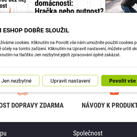
 ESHOP DOBŘE SLOUŽIL
íváme cookies. Kliknutím na Povolit vše nám umožníte použití cookies pro
Článek na navody.dratek.cz a Centrální mozek: Co je to Hub a proč bez něj chytrou domácnost...
Článek na navody.dratek.cz a Úvod do chytré domácnosti. Odkaz také v BIO....
účely na tomto zařízení. Kliknutím na Upravit nastavení, můžete určit s
knutím na tlačítko Jen nezbytné jejich zpracování úplně zakázat.
Náš instagram
Upravit nastavení
OST DOPRAVY ZDARMA
NÁVODY K PRODUK
upu
Společnost