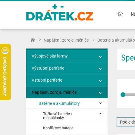
N
Napájení, zdroje, měniče
Baterie a akumuláto
Spec
Vývojové platformy
Výstupní periferie
Vstupní periferie
Napájení, zdroje, měniče
Baterie a akumulátory
Tužkové baterie /
monočlánky
Podle d
Knoflíkové baterie