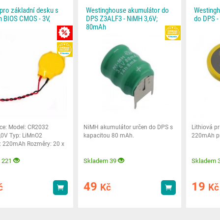
 pro základní desku s
Westinghouse akumulátor do
Westingho
 BIOS CMOS - 3V,
DPS Z3ALF3 - NiMH 3,6V;
do DPS -
80mAh
HEUREKA
MNOŽSTEVNÍ SLEVA
HEUREKA
ace: Model: CR2032
NiMH akumulátor určen do DPS s
Lithiová p
3,0V Typ: LiMnO2
kapacitou 80 mAh.
220mAh pr
: 220mAh Rozměry: 20 x
motnost: 3,1 gramů
 221
Skladem 39
Skladem 
49
19
č
Kč
Kč
Koupit
Koupit