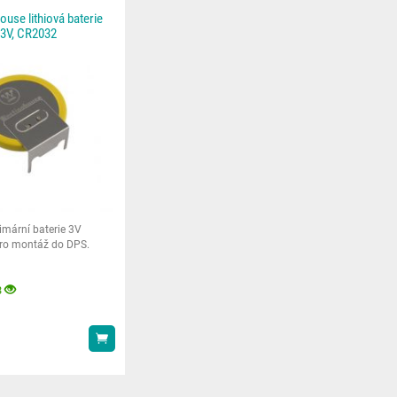
use lithiová baterie
 3V, CR2032
rimární baterie 3V
o montáž do DPS.
3
Koupit