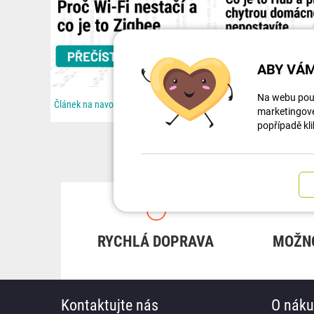
ABY VÁM
Na webu použ
Článek na navody.dratek.cz a Souboj technologií: Proč Wi-Fi nestačí a co je to Zigbee. Odkaz také v...
marketingové 
popřípadě kli
RYCHLÁ DOPRAVA
MOŽN
Kontaktujte nás
O nák