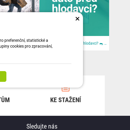
×
 preferenční, statistické a
🚚🎄 Ježíšek jel moc rychle. Lidi byli ještě rychlejší. Aneb: když se blbě zavřou dveře. Z dodávky...
Chcete ochránit auto před hlodavci? 🐀 📦 Všechno najdeš u nás na 👉 dratek.cz #arduino...
kupiny cookies pro zpracování,
TŮM
KE STAŽENÍ
Sledujte nás