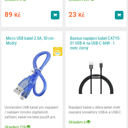
89
23
Kč
Kč
Koupit
Kou
Micro USB kabel 2.0A, 50 cm -
Baseus napájecí kabel CATYS-
Modrý
01 USB-A na USB-C 66W - 1
metr, černý
HEUREKA
Univerzální USB kabel pro napájení
Napájecí kabel o délce jeden metr
/ nabíjení mnoho digitálních
osazený konektory USB-A a USB-C.
zařízení, kabel lze také použít pro
přenos dat
Skladem 6
Skladem 228