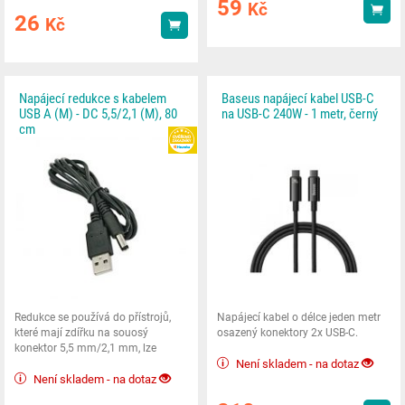
59
Kč
Kou
26
Kč
Koupit
Napájecí redukce s kabelem
Baseus napájecí kabel USB-C
USB A (M) - DC 5,5/2,1 (M), 80
na USB-C 240W - 1 metr, černý
cm
HEUREKA
Redukce se používá do přístrojů,
Napájecí kabel o délce jeden metr
které mají zdířku na souosý
osazený konektory 2x USB-C.
konektor 5,5 mm/2,1 mm, lze
napájet ze zdroje,
Není skladem - na dotaz
Není skladem - na dotaz