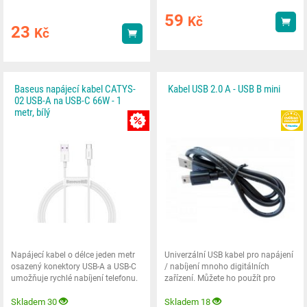
59
Kč
Kou
23
Kč
Koupit
Baseus napájecí kabel CATYS-
Kabel USB 2.0 A - USB B mini
02 USB-A na USB-C 66W - 1
metr, bílý
MNOŽSTEVNÍ SLEVA
Napájecí kabel o délce jeden metr
Univerzální USB kabel pro napájení
osazený konektory USB-A a USB-C
/ nabíjení mnoho digitálních
umožňuje rychlé nabíjení telefonu.
zařízení. Můžete ho použít pro
Arduino, ale i
Skladem 30
Skladem 18