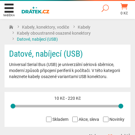
0 Kč
NABÍDKA
Kabely, konektory, vodiče
Kabely
Kabely oboustranně osazené konektory
Datové, nabíjecí (USB)
Datové, nabíjecí (USB)
Universal Serial Bus (USB) je univerzální sériová sběrnice,
moderní způsob připojení periferií k počítači. V této kategorii
naleznete kabely osazené variantami USB konektoru.
10 Kč
-
220 Kč
Skladem
Akce, sleva
Novinky