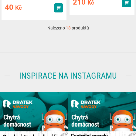
210
Kč
Kou
40
Kč
Koupit
Nalezeno
18
produktů
INSPIRACE NA INSTAGRAMU