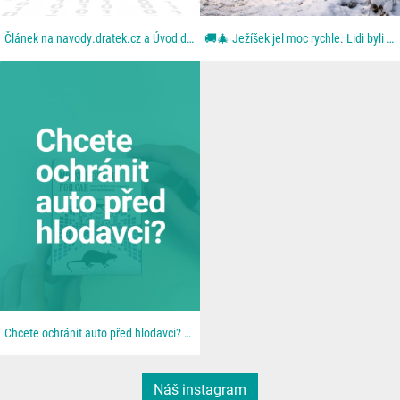
Článek na navody.dratek.cz a Úvod do chytré domácnosti. Odkaz také v BIO....
🚚🎄 Ježíšek jel moc rychle. Lidi byli ještě rychlejší. Aneb: když se blbě zavřou dveře. Z dodávky...
Chcete ochránit auto před hlodavci? 🐀 📦 Všechno najdeš u nás na 👉 dratek.cz #arduino...
Náš instagram