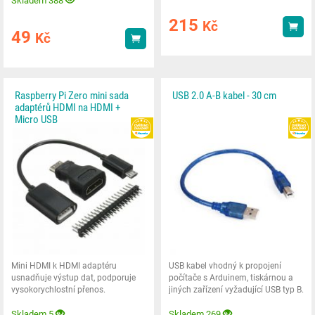
Skladem 388
215
Kč
Kou
49
Kč
Koupit
Raspberry Pi Zero mini sada
USB 2.0 A-B kabel - 30 cm
adaptérů HDMI na HDMI +
Micro USB
HEUREKA
Mini HDMI k HDMI adaptéru
USB kabel vhodný k propojení
usnadňuje výstup dat, podporuje
počítače s Arduinem, tiskárnou a
vysokorychlostní přenos.
jiných zařízení vyžadující USB typ B.
Skladem 5
Skladem 269