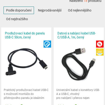
Nalezeno
18
produktů
Podle doporučení
Nejprodávanější
Od nejlevnějšího
Od nejdražšího
Prodlužovací kabel do panelu
Datový a nabíjecí kabel USB-
USB-C 50cm, černý
C/USB-A, 1m, černý
NOVINKA
Praktický prodlužovací kabel USB-C
Univerzální kabel s konektory USB-
s možností montáže do
A a USB-C, vhodný
přístrojového panelu je ideálním
pro nabíjení i přenos nejen
řešením pro stabilní
mobilních telefonů.