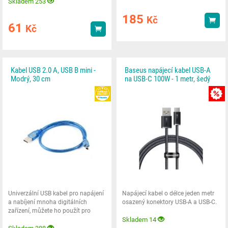
Skladem 253
185
Kč
Kou
61
Kč
Koupit
Kabel USB 2.0 A, USB B mini -
Baseus napájecí kabel USB-A
Modrý, 30 cm
na USB-C 100W - 1 metr, šedý
HEUREKA
Univerzální USB kabel pro napájení
Napájecí kabel o délce jeden metr
a nabíjení mnoha digitálních
osazený konektory USB-A a USB-C.
zařízení, můžete ho použít pro
přenos dat do
Skladem 14