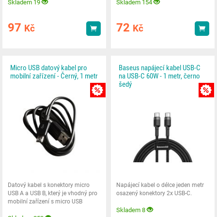
Skladem 19
Skladem 154
97
72
Kč
Kč
Koupit
Kou
Micro USB datový kabel pro
Baseus napájecí kabel USB-C
mobilní zařízení - Černý, 1 metr
na USB-C 60W - 1 metr, černo
šedý
MNOŽSTEVNÍ SLEVA
Datový kabel s konektory micro
Napájecí kabel o délce jeden metr
USB A a USB B, který je vhodný pro
osazený konektory 2x USB-C.
mobilní zařízení s micro USB
konektorem.
Skladem 8