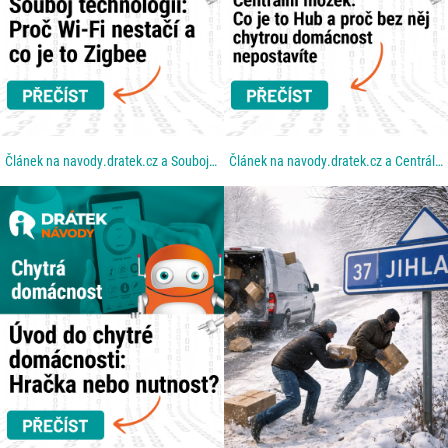
Článek na navody.dratek.cz a Souboj technologií: Proč Wi-Fi nestačí a co je to Zigbee. Odkaz také v...
Článek na navody.dratek.cz a Centrální mozek: Co je to Hub a proč bez něj chytrou domácnost...