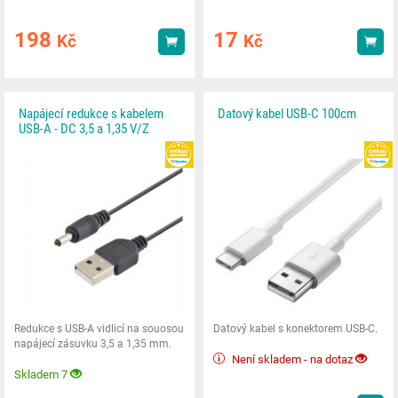
198
17
Kč
Kč
Koupit
Kou
Napájecí redukce s kabelem
Datový kabel USB-C 100cm
USB-A - DC 3,5 a 1,35 V/Z
HEUREKA
Redukce s USB-A vidlicí na souosou
Datový kabel s konektorem USB-C.
napájecí zásuvku 3,5 a 1,35 mm.
Není skladem - na dotaz
Skladem 7