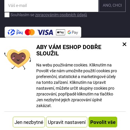
Souhlasím se
zpracováním osobních údajů
×
ABY VÁM ESHOP DOBŘE
Na tomto webu mohou být při tvorbě obsahu využívány nástroje umělé
SLOUŽIL
inteligence. Více informací
zde
.
Na webu používáme cookies. Kliknutím na
© Copyright ECLIPSERA s.r.o.
Povolit vše nám umožníte použití cookies pro
Všechna práva vyhrazena
preferenční, statistické a marketingové účely
Slovenská verze
na tomto zařízení. Kliknutím na Upravit
HU
nastavení, můžete určit skupiny cookies pro
RO
zpracování, popřípadě kliknutím na tlačítko
Jen nezbytné jejich zpracování úplně
Zobrazit klasickou verzi
zakázat.
Vytvořil
Systém
Upravit nastavení