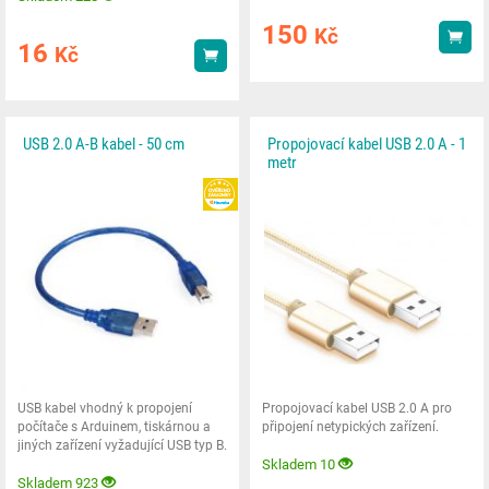
150
Kč
Kou
16
Kč
Koupit
USB 2.0 A-B kabel - 50 cm
Propojovací kabel USB 2.0 A - 1
metr
HEUREKA
USB kabel vhodný k propojení
Propojovací kabel USB 2.0 A pro
počítače s Arduinem, tiskárnou a
připojení netypických zařízení.
jiných zařízení vyžadující USB typ B.
Skladem 10
Skladem 923