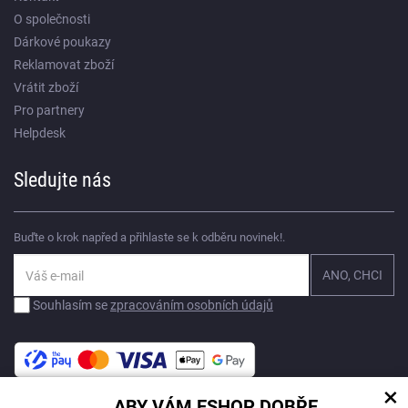
O společnosti
Dárkové poukazy
Reklamovat zboží
Vrátit zboží
Pro partnery
Helpdesk
Sledujte nás
Buďte o krok napřed a přihlaste se k odběru novinek!.
Souhlasím se
zpracováním osobních údajů
×
ABY VÁM ESHOP DOBŘE