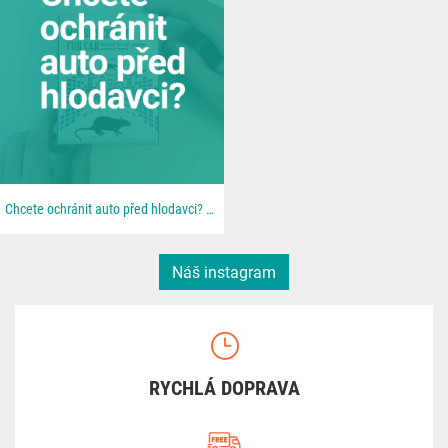
Chcete ochránit auto před hlodavci? 🐀 📦 Všechno najdeš u nás na 👉 dratek.cz #arduino...
Náš instagram
RYCHLÁ DOPRAVA