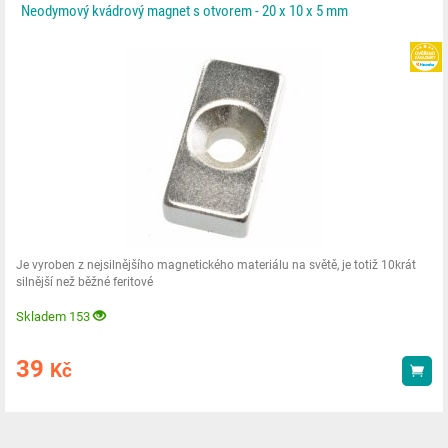
Neodymový kvádrový magnet s otvorem - 20 x 10 x 5 mm
Je vyroben z nejsilnějšího magnetického materiálu na světě, je totiž 10krát
silnější než běžné feritové
Skladem 153
39
Kč
Kou