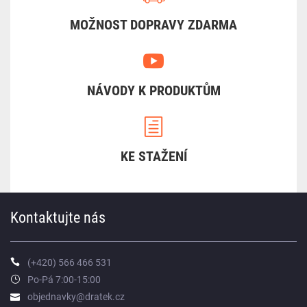
MOŽNOST DOPRAVY ZDARMA
NÁVODY K PRODUKTŮM
KE STAŽENÍ
Kontaktujte nás
(+420) 566 466 531
Po-Pá 7:00-15:00
objednavky@dratek.cz