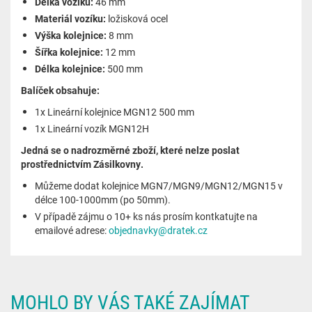
Délka vozíku:
46 mm
Materiál vozíku:
ložisková ocel
Výška kolejnice:
8 mm
Šířka kolejnice:
12 mm
Délka kolejnice:
500 mm
Balíček obsahuje:
1x Lineární kolejnice MGN12 500 mm
1x Lineární vozík
MGN12H
Jedná se o nadrozměrné zboží, které nelze poslat
prostřednictvím Zásilkovny.
Můžeme dodat kolejnice MGN7/MGN9/MGN12/MGN15 v
délce 100-1000mm (po 50mm).
V případě zájmu o 10+ ks nás prosím kontkatujte na
emailové adrese:
objednavky@dratek.cz
MOHLO BY VÁS TAKÉ ZAJÍMAT