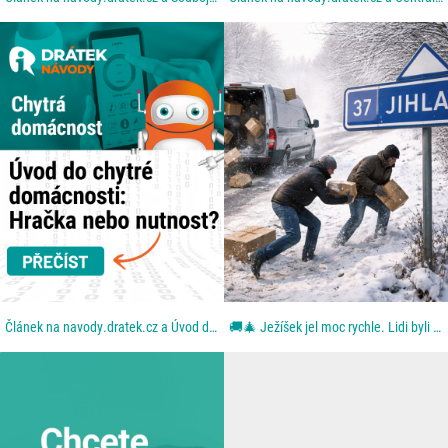
Článek na navody.dratek.cz a Úvod do chytré domácnosti. Odkaz také v BIO....
🚚🎄 Ježíšek jel moc rychle. Lidi byli ještě rychlejší. Aneb: když se blbě zavřou dveře. Z dodávky...