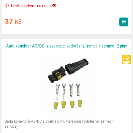
Není skladem - na dotaz
37
Kč
Kou
Auto konektor AC/DC, stavebnice, vodotěsný, samec + samice - 2 piny
Sada konektorů AC/DC s dvěma piny, které jsou vodotěsné (samec +
samice).