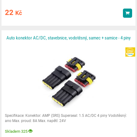
22
Kč
Kou
Auto konektor AC/DC, stavebnice, vodotěsný, samec + samice - 4 piny
Specifikace: Konektor: AMP (SRS) Superseal: 1.5 AC/DC 4 piny Vodotěsný:
ano Max. proud: 8A Max. napětí: 24V
Skladem 325