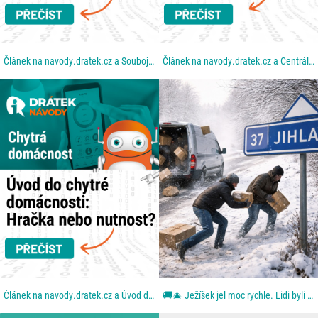
Článek na navody.dratek.cz a Souboj technologií: Proč Wi-Fi nestačí a co je to Zigbee. Odkaz také v...
Článek na navody.dratek.cz a Centrální mozek: Co je to Hub a proč bez něj chytrou domácnost...
Článek na navody.dratek.cz a Úvod do chytré domácnosti. Odkaz také v BIO....
🚚🎄 Ježíšek jel moc rychle. Lidi byli ještě rychlejší. Aneb: když se blbě zavřou dveře. Z dodávky...