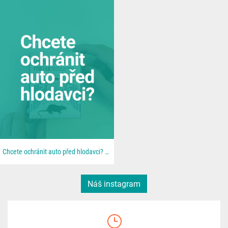
Chcete ochránit auto před hlodavci? 🐀 📦 Všechno najdeš u nás na 👉 dratek.cz #arduino...
Náš instagram