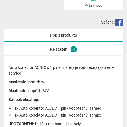
Vytisknout
Sdílejte:
Popis produktu
Ke stažení
4
Auto konektor AC/DC s 1 pinem, který je vodotěsný (samec +
samice).
Maximální proud:
8A
Maximální napětí:
24V
Balíček obsahuje:
1x Auto konektor AC/DC 1 pin - vodotěsný, samec
1x Auto konektor AC/DC 1 pin - vodotěsný, samice
UPOZORNĚNÍ:
balíček neobsahuje kabely.