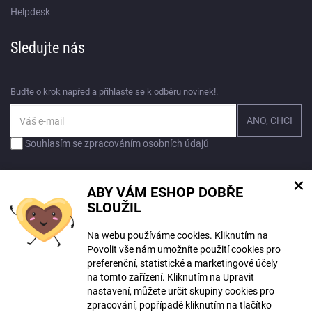
Helpdesk
Sledujte nás
Buďte o krok napřed a přihlaste se k odběru novinek!.
Souhlasím se
zpracováním osobních údajů
×
ABY VÁM ESHOP DOBŘE
SLOUŽIL
Na webu používáme cookies. Kliknutím na
© Copyright ECLIPSERA s.r.o.
Povolit vše nám umožníte použití cookies pro
Všechna práva vyhrazena
preferenční, statistické a marketingové účely
Slovenská verze
na tomto zařízení. Kliknutím na Upravit
HU
nastavení, můžete určit skupiny cookies pro
RO
zpracování, popřípadě kliknutím na tlačítko