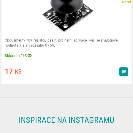
Obousměrný 10K rezistor, ideální pro herní aplikace. Měří se analogově
hodnota X a Y v rozsahu 0 - 5V.
Skladem 218
17
Kč
Kou
INSPIRACE NA INSTAGRAMU