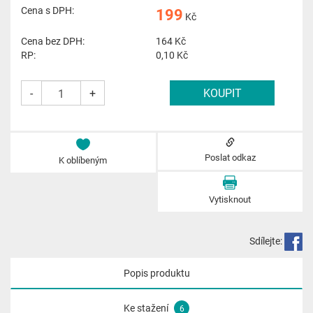
Cena s DPH:
199
Kč
Cena bez DPH:
164
Kč
RP:
0,10 Kč
-
+
Poslat odkaz
K oblíbeným
Vytisknout
Sdílejte:
Popis produktu
Ke stažení
6