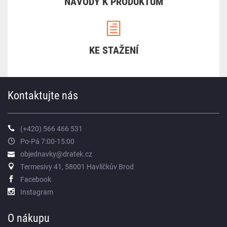
NÁVODY K PRODUKTŮM
KE STAŽENÍ
Kontaktujte nás
(+420) 566 466 531
Po-Pá 7:00-15:00
objednavky@dratek.cz
Termesivy 41, 58001 Havlíčkův Brod
Facebook
Instagram
O nákupu