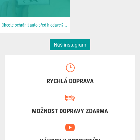
Chcete ochránit auto před hlodavci? 🐀 📦 Všechno najdeš u nás na 👉 dratek.cz #arduino...
Náš instagram
RYCHLÁ DOPRAVA
MOŽNOST DOPRAVY ZDARMA