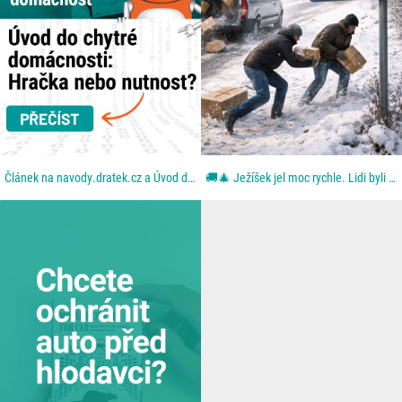
Článek na navody.dratek.cz a Úvod do chytré domácnosti. Odkaz také v BIO....
🚚🎄 Ježíšek jel moc rychle. Lidi byli ještě rychlejší. Aneb: když se blbě zavřou dveře. Z dodávky...