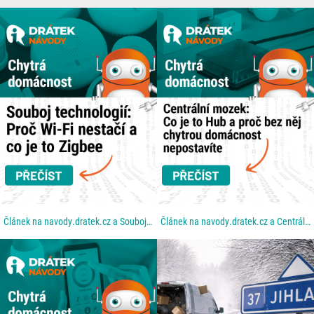
Článek na navody.dratek.cz a Souboj technologií: Proč Wi-Fi nestačí a co je to Zigbee. Odkaz také v...
Článek na navody.dratek.cz a Centrální mozek: Co je to Hub a proč bez něj chytrou domácnost...