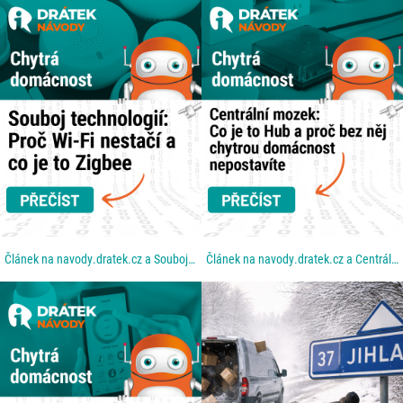
Článek na navody.dratek.cz a Souboj technologií: Proč Wi-Fi nestačí a co je to Zigbee. Odkaz také v...
Článek na navody.dratek.cz a Centrální mozek: Co je to Hub a proč bez něj chytrou domácnost...