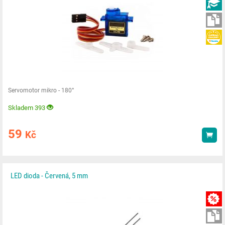
Servomotor mikro - 180°
Skladem 393
59
Kč
Kou
LED dioda - Červená, 5 mm