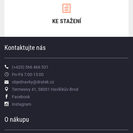
KE STAŽENÍ
Kontaktujte nás
(+420) 566 466 531
Po-Pá 7:00-15:00
objednavky@dratek.cz
Termesivy 41, 58001 Havlíčkův Brod
Facebook
Instagram
O nákupu