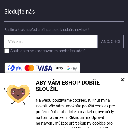
Sledujte nás
Buďte o krok napřed a přihlaste se k odběru novinek!.
Souhlasím se
zpracováním osobních údajů
×
ABY VÁM ESHOP DOBŘE
Na tomto webu mohou být při tvorbě obsahu využívány nástroje umělé
SLOUŽIL
inteligence. Více informací
zde
.
Na webu používáme cookies. Kliknutím na
© Copyright ECLIPSERA s.r.o.
Povolit vše nám umožníte použití cookies pro
Všechna práva vyhrazena
preferenční, statistické a marketingové účely
Slovenská verze
na tomto zařízení. Kliknutím na Upravit
HU
nastavení, můžete určit skupiny cookies pro
RO