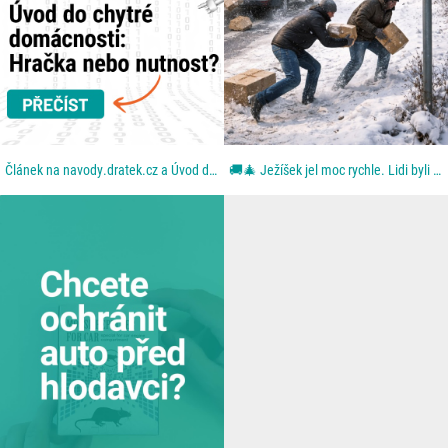
Článek na navody.dratek.cz a Úvod do chytré domácnosti. Odkaz také v BIO....
🚚🎄 Ježíšek jel moc rychle. Lidi byli ještě rychlejší. Aneb: když se blbě zavřou dveře. Z dodávky...