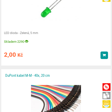
LED dioda - Zelená, 5 mm
Skladem 2290
2,00
Kč
Kou
DuPont kabel M-M - 40x, 20 cm