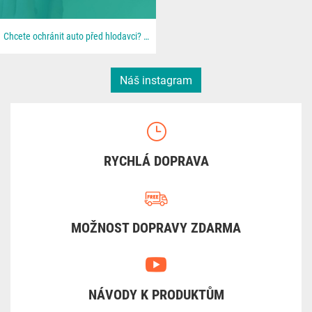
Chcete ochránit auto před hlodavci? 🐀 📦 Všechno najdeš u nás na 👉 dratek.cz #arduino...
Náš instagram
RYCHLÁ DOPRAVA
MOŽNOST DOPRAVY ZDARMA
NÁVODY K PRODUKTŮM