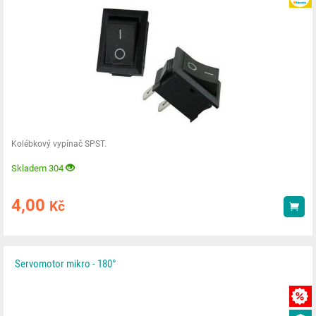
Kolébkový vypínač SPST.
Skladem 304
4,00
Kč
Kou
Servomotor mikro - 180°