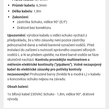
Průměr kabelu
: 6,3mm
Délka
kabelu
: 1,8m
Zakončení
:
zástrčka Schuko, vidlice 90° (E/F)
Drátové bez konektoru
Upozornění:
výrobce kabelu s vidlicí schuko vychází z
předpokladu, že u této zásuvky není pozice zástrčky
jednoznačně daná a neřeší barevné označení vodičů. Před
instalací do zařízení s nutností správného osazení síťových
vodičů L a N se předem ujistěte, na které barvě vodiče se fáze
skutečně nachází.
Kontrolu provádějte multimetrem s
měřením elektrické kontinuity ("pípákem"). Volně nezapojený
kabel do elektrické zásuvky pro potřeby kontroly
nezasouvejte!
Prohozené barvy (hnědá N a modrá L) v kabelu
s koncovkou schuko nejsou na závadu.
Obsah balení:
1x Síťový kabel 230VAC Schuko - 1,8m, vidlice 90°, drátové
vývody