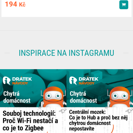
194
Kč
Kou
INSPIRACE NA INSTAGRAMU