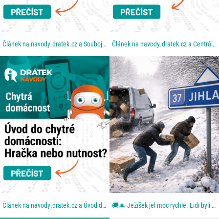
Článek na navody.dratek.cz a Souboj technologií: Proč Wi-Fi nestačí a co je to Zigbee. Odkaz také v...
Článek na navody.dratek.cz a Centrální mozek: Co je to Hub a proč bez něj chytrou domácnost...
Článek na navody.dratek.cz a Úvod do chytré domácnosti. Odkaz také v BIO....
🚚🎄 Ježíšek jel moc rychle. Lidi byli ještě rychlejší. Aneb: když se blbě zavřou dveře. Z dodávky...