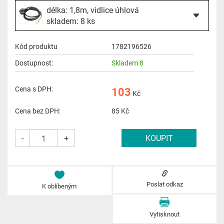
délka: 1,8m, vidlice úhlová
skladem: 8 ks
Kód produktu
1782196526
Dostupnost:
Skladem 8
Cena s DPH:
103
Kč
Cena bez DPH:
85
Kč
-
+
Poslat odkaz
K oblíbeným
Vytisknout