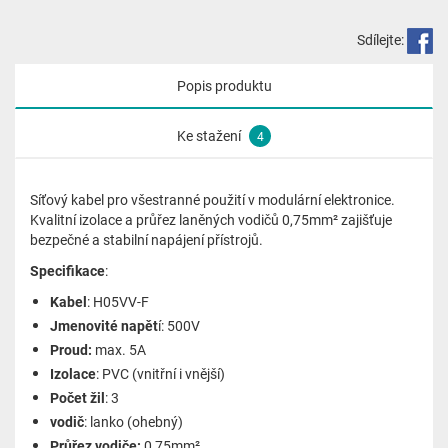
Sdílejte:
Popis produktu
Ke stažení
4
Síťový kabel pro všestranné použití v modulární elektronice.
Kvalitní izolace a průřez laněných vodičů 0,75mm² zajišťuje
bezpečné a stabilní napájení přístrojů.
Specifikace
:
Kabel
: H05VV-F
Jmenovité napět
í: 500V
Proud:
max. 5A
Izolace
: PVC (vnitřní i vnější)
Počet
žil
: 3
vodič
: lanko (ohebný)
Průřez vodiče:
0,75mm²