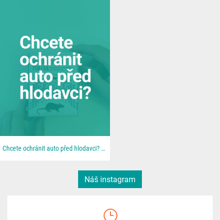
Chcete ochránit auto před hlodavci? 🐀 📦 Všechno najdeš u nás na 👉 dratek.cz #arduino...
Náš instagram