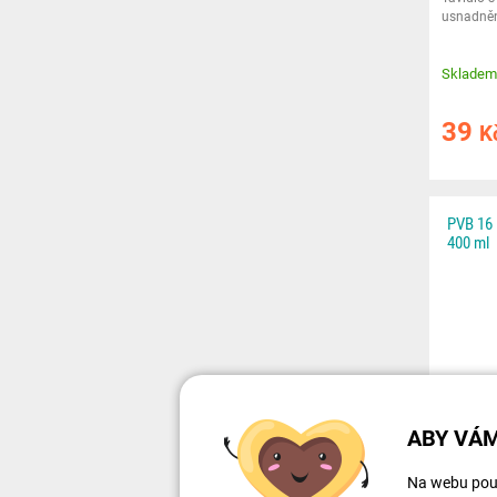
usnadněn
Skladem
39
K
PVB 16 
400 ml
ABY VÁM
Na webu použ
Průhledn