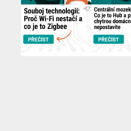
Článek na navody.dratek.cz a Souboj technologií: Proč Wi-Fi nestačí a co je to Zigbee. Odkaz také v...
RYCHLÁ DOPRAVA
MOŽN