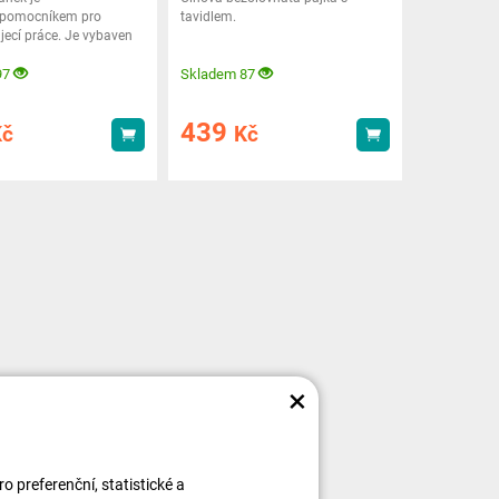
 pomocníkem pro
tavidlem.
ájecí práce. Je vybaven
ou na flexibilním
97
Skladem 87
439
Kč
Kč
Koupit
Koupit
×
 preferenční, statistické a