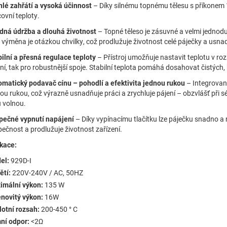
lé zahřátí a vysoká účinnost
– Díky silnému topnému tělesu s příkonem
ovní teploty.
dná údržba a dlouhá životnost
– Topné těleso je zásuvné a velmi jednod
 výměna je otázkou chvilky, což prodlužuje životnost celé páječky a usnad
ilní a přesná regulace teploty
– Přístroj umožňuje nastavit teplotu v ro
ní, tak pro robustnější spoje. Stabilní teplota pomáhá dosahovat čistých, 
omatický podavač cínu – pohodlí a efektivita jednou rukou
– Integrovan
ou rukou, což výrazně usnadňuje práci a zrychluje pájení – obzvlášť při 
 volnou.
pečné vypnutí napájení
– Díky vypínacímu tlačítku lze páječku snadno a 
ečnost a prodlužuje životnost zařízení.
ikace:
el:
929D-I
ětí:
220V-240V / AC, 50HZ
imální výkon:
135 W
novitý výkon:
16W
otní rozsah:
200-450 ° C
ní odpor:
<2Ω