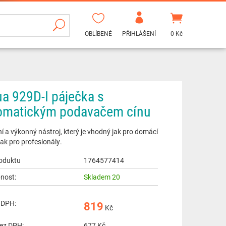
OBLÍBENÉ
PŘIHLÁŠENÍ
0 Kč
ua 929D-I páječka s
omatickým podavačem cínu
 a výkonný nástroj, který je vhodný jak pro domácí
 tak pro profesionály.
oduktu
1764577414
nost:
Skladem 20
 DPH:
819
Kč
ez DPH:
677
Kč