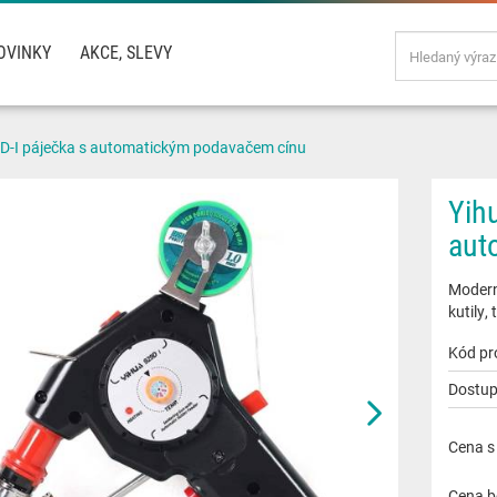
OVINKY
AKCE, SLEVY
D-I páječka s automatickým podavačem cínu
Yih
aut
Moderní
kutily,
Kód pr
Dostup
Cena s
Cena b