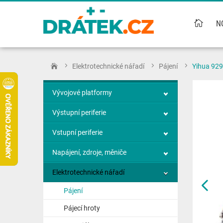
N
Elektrotechnické nářadí
Pájení
Yihua 929
Vývojové platformy
Výstupní periferie
Vstupní periferie
Napájení, zdroje, měniče
Elektrotechnické nářadí
Pájení
Pájecí hroty