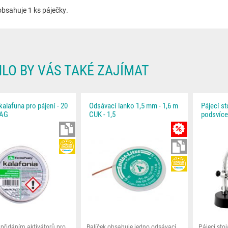
obsahuje 1 ks páječky.
LO BY VÁS TAKÉ ZAJÍMAT
kalafuna pro pájení - 20
Odsávací lanko 1,5 mm - 1,6 m
Pájecí st
 AG
CUK - 1,5
podsvíce
KE STAŽENÍ
MNOŽSTEVNÍ SL
HEUREKA
KE STAŽENÍ
HEUREKA
 přidáním aktivátorů pro
Balíček obsahuje jedno odsávací
Pájecí stoj