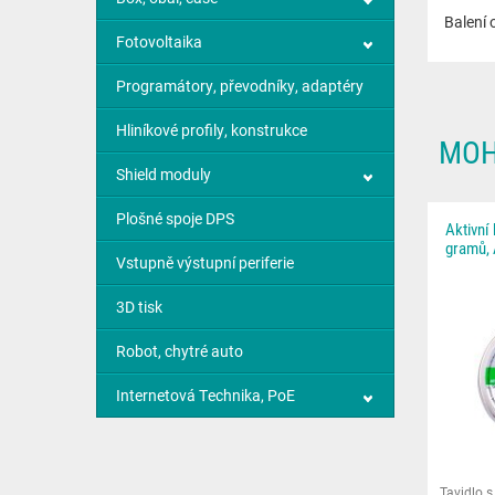
Balení 
Fotovoltaika
Programátory, převodníky, adaptéry
Hliníkové profily, konstrukce
MOH
Shield moduly
Plošné spoje DPS
Aktivní 
gramů,
Vstupně výstupní periferie
3D tisk
Robot, chytré auto
Internetová Technika, PoE
Tavidlo s