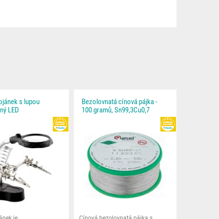
ojánek s lupou
Bezolovnatá cínová pájka -
ný LED
100 gramů, Sn99,3Cu0,7
HEUREKA
HEUREKA
EVA
ánek je
Cínová bezolovnatá pájka s