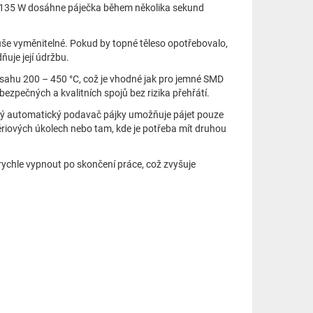
 135 W dosáhne páječka během několika sekund
uše vyměnitelné. Pokud by topné těleso opotřebovalo,
ňuje její údržbu.
zsahu 200 – 450 °C, což je vhodné jak pro jemné SMD
bezpečných a kvalitních spojů bez rizika přehřátí.
ý automatický podavač pájky umožňuje pájet pouze
sériových úkolech nebo tam, kde je potřeba mít druhou
rychle vypnout po skončení práce, což zvyšuje