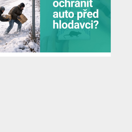
🚚🎄 Ježíšek jel moc rychle. Lidi byli ještě rychlejší. Aneb: když se blbě zavřou dveře. Z dodávky...
Chcete ochránit auto před hlodavci? 🐀 📦 Všechno najdeš u nás na 👉 dratek.cz #arduino...
TŮM
KE STAŽENÍ