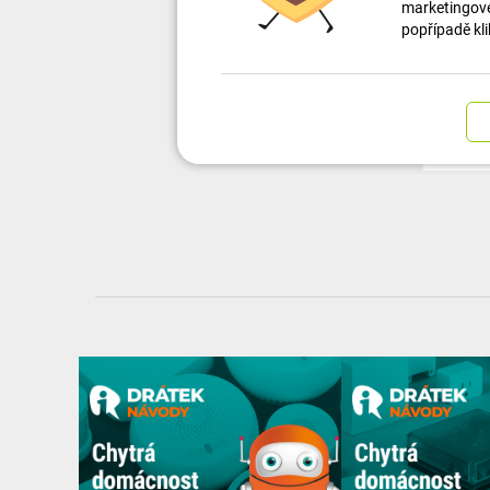
marketingové 
spoje a e
popřípadě kli
Skladem
329