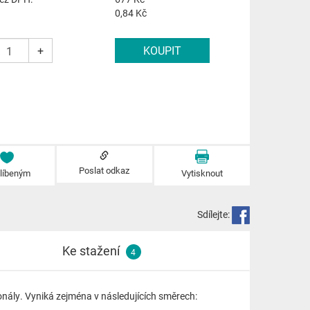
0,84 Kč
+
Poslat odkaz
blíbeným
Vytisknout
Sdílejte:
Ke stažení
4
ionály. Vyniká zejména v následujících směrech: