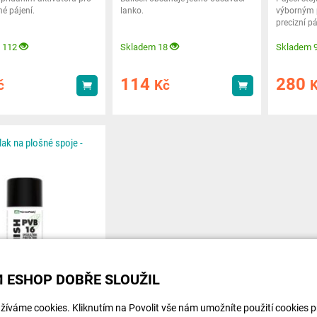
é pájení.
lanko.
výborným
precizní p
velkou lup
 112
Skladem 18
Skladem 
114
280
č
Kč
Koupit
Koupit
lak na plošné spoje -
 ESHOP DOBŘE SLOUŽIL
íváme cookies. Kliknutím na Povolit vše nám umožníte použití cookies pro
ý ochranný lak pro plošné