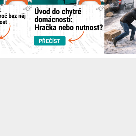
Článek na navody.dratek.cz a Centrální mozek: Co je to Hub a proč bez něj chytrou domácnost...
Článek na navody.dratek.cz a Úvod do chytré domácnosti. Odkaz také v BIO....
Náš instagram
OST DOPRAVY ZDARMA
NÁVODY K PRODUK