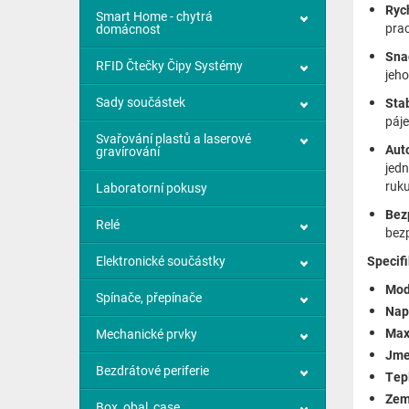
Rych
Smart Home - chytrá
prac
domácnost
Sna
RFID Čtečky Čipy Systémy
jeho
Sady součástek
Stab
páje
Svařování plastů a laserové
Aut
gravírování
jedn
ruku
Laboratorní pokusy
Bez
Relé
bezp
Elektronické součástky
Specif
Mod
Spínače, přepínače
Nap
Max
Mechanické prvky
Jme
Bezdrátové periferie
Tepl
Zem
Box, obal, case