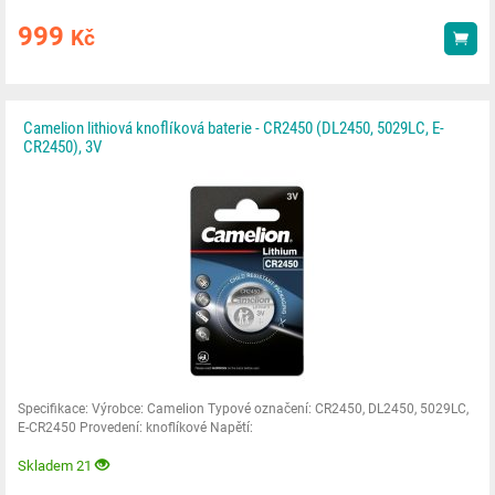
999
Kč
Kou
Camelion lithiová knoflíková baterie - CR2450 (DL2450, 5029LC, E-
CR2450), 3V
Specifikace: Výrobce: Camelion Typové označení: CR2450, DL2450, 5029LC,
E-CR2450 Provedení: knoflíkové Napětí:
Skladem 21