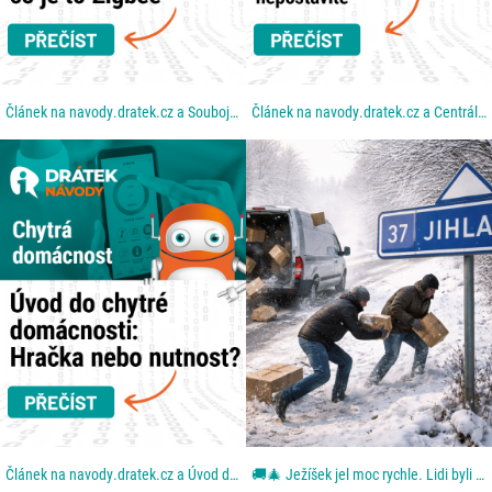
Článek na navody.dratek.cz a Souboj technologií: Proč Wi-Fi nestačí a co je to Zigbee. Odkaz také v...
Článek na navody.dratek.cz a Centrální mozek: Co je to Hub a proč bez něj chytrou domácnost...
Článek na navody.dratek.cz a Úvod do chytré domácnosti. Odkaz také v BIO....
🚚🎄 Ježíšek jel moc rychle. Lidi byli ještě rychlejší. Aneb: když se blbě zavřou dveře. Z dodávky...