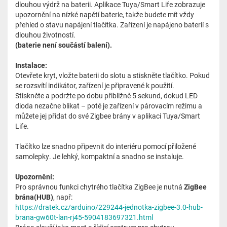
dlouhou výdrž na baterii. Aplikace Tuya/Smart Life zobrazuje
upozornění na nízké napětí baterie, takže budete mít vždy
přehled o stavu napájení tlačítka. Zařízení je napájeno baterií s
dlouhou životností.
(baterie není součástí balení).
Instalace:
Otevřete kryt, vložte baterii do slotu a stiskněte tlačítko. Pokud
se rozsvítí indikátor, zařízení je připravené k použití.
Stiskněte a podržte po dobu přibližně 5 sekund, dokud LED
dioda nezačne blikat – poté je zařízení v párovacím režimu a
můžete jej přidat do své Zigbee brány v aplikaci Tuya/Smart
Life.
Tlačítko lze snadno připevnit do interiéru pomocí přiložené
samolepky. Je lehký, kompaktní a snadno se instaluje.
Upozornění:
Pro správnou funkci chytrého tlačítka ZigBee je nutná
ZigBee
brána(HUB)
, např:
https://dratek.cz/arduino/229244-jednotka-zigbee-3.0-hub-
brana-gw60t-lan-rj45-5904183697321.html