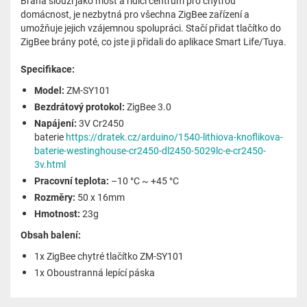
Brána slouží jako most a řídicí centrum pro chytrou
domácnost, je nezbytná pro všechna ZigBee zařízení a
umožňuje jejich vzájemnou spolupráci. Stačí přidat tlačítko do
ZigBee brány poté, co jste ji přidali do aplikace Smart Life/Tuya.
Specifikace:
Model:
ZM-SY101
Bezdrátový protokol:
ZigBee 3.0
Napájení:
3V Cr2450
baterie
https://dratek.cz/arduino/1540-lithiova-knoflikova-
baterie-westinghouse-cr2450-dl2450-5029lc-e-cr2450-
3v.html
Pracovní teplota:
–10 °C ~ +45 °C
Rozměry:
50 x 16mm
Hmotnost:
23g
Obsah balení:
1x ZigBee chytré tlačítko ZM-SY101
1x Oboustranná lepící páska