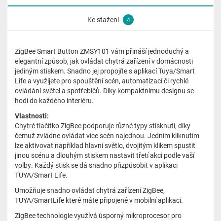
Ke stažení
4
ZigBee Smart Button ZMSY101 vám přináší jednoduchý a
elegantní způsob, jak ovládat chytrá zařízení v domácnosti
jediným stiskem. Snadno jej propojíte s aplikací Tuya/Smart
Life a využijete pro spouštění scén, automatizací či rychlé
ovládání světel a spotřebičů. Díky kompaktnímu designu se
hodí do každého interiéru.
Vlastnosti:
Chytré tlačítko ZigBee podporuje různé typy stisknutí, díky
čemuž zvládne ovládat více scén najednou. Jedním kliknutím
lze aktivovat například hlavní světlo, dvojitým klikem spustit
jinou scénu a dlouhým stiskem nastavit třetí akci podle vaší
volby. Každý stisk se dá snadno přizpůsobit v aplikaci
TUYA/Smart Life.
Umožňuje snadno ovládat chytrá zařízení ZigBee,
TUYA/SmartLife které máte připojené v mobilní aplikaci.
ZigBee technologie využívá úsporný mikroprocesor pro