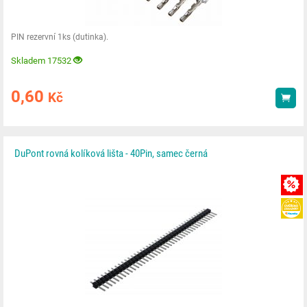
PIN rezervní 1ks (dutinka).
Skladem 17532
0,60
Kč
Kou
DuPont rovná kolíková lišta - 40Pin, samec černá