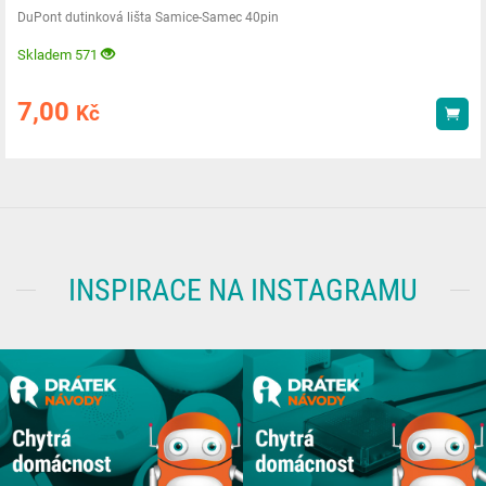
DuPont dutinková lišta Samice-Samec 40pin
Skladem 571
7,00
Kč
Kou
INSPIRACE NA INSTAGRAMU