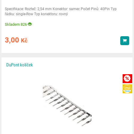
Specifikace: Rozteč: 2,54 mm Konektor: samec Počet Pinů: 40Pin Typ
řádku: single-Row Typ konektoru: rovný
Skladem 826
3,00
Kč
Kou
DuPont kolíček