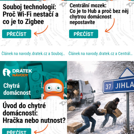
Článek na navody.dratek.cz a Souboj technologií: Proč Wi-Fi nestačí a co je to Zigbee. Odkaz také v...
Článek na navody.dratek.cz a Centrální mozek: Co je to Hub a proč bez něj chytrou domácnost...