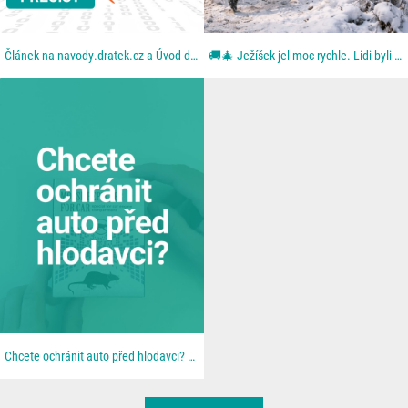
Článek na navody.dratek.cz a Úvod do chytré domácnosti. Odkaz také v BIO....
🚚🎄 Ježíšek jel moc rychle. Lidi byli ještě rychlejší. Aneb: když se blbě zavřou dveře. Z dodávky...
Chcete ochránit auto před hlodavci? 🐀 📦 Všechno najdeš u nás na 👉 dratek.cz #arduino...