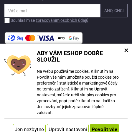
Souhlasím se
zpracováním osobních údajů
×
ABY VÁM ESHOP DOBŘE
Na tomto webu mohou být při tvorbě obsahu využívány nástroje umělé
SLOUŽIL
inteligence. Více informací
zde
.
Na webu používáme cookies. Kliknutím na
© Copyright ECLIPSERA s.r.o.
Povolit vše nám umožníte použití cookies pro
Všechna práva vyhrazena
preferenční, statistické a marketingové účely
Slovenská verze
na tomto zařízení. Kliknutím na Upravit
HU
nastavení, můžete určit skupiny cookies pro
RO
zpracování, popřípadě kliknutím na tlačítko
Jen nezbytné jejich zpracování úplně
Zobrazit klasickou verzi
zakázat.
Vytvořil
Systém
Upravit nastavení