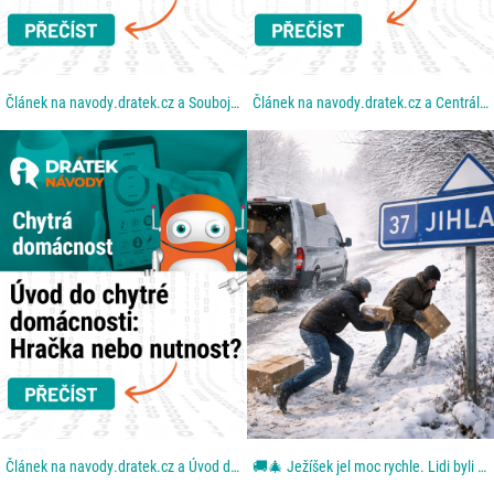
Článek na navody.dratek.cz a Souboj technologií: Proč Wi-Fi nestačí a co je to Zigbee. Odkaz také v...
Článek na navody.dratek.cz a Centrální mozek: Co je to Hub a proč bez něj chytrou domácnost...
Článek na navody.dratek.cz a Úvod do chytré domácnosti. Odkaz také v BIO....
🚚🎄 Ježíšek jel moc rychle. Lidi byli ještě rychlejší. Aneb: když se blbě zavřou dveře. Z dodávky...