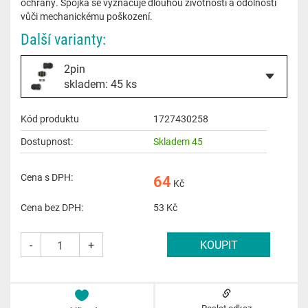
ochrany. Spojka se vyznačuje dlouhou životností a odolností
vůči mechanickému poškození.
Další varianty:
2pin
skladem: 45 ks
Kód produktu
1727430258
Dostupnost:
Skladem 45
Cena s DPH:
64
Kč
Cena bez DPH:
53
Kč
-
+