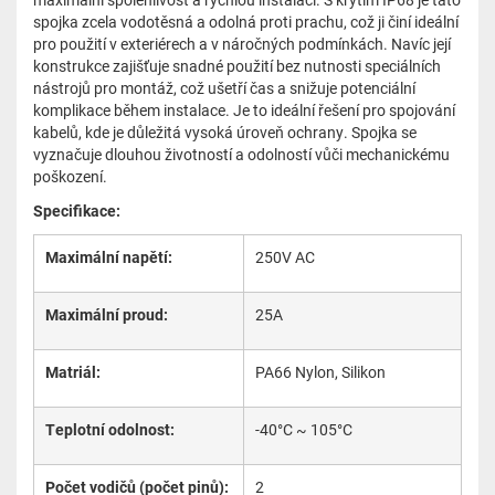
spojka zcela vodotěsná a odolná proti prachu, což ji činí ideální
pro použití v exteriérech a v náročných podmínkách. Navíc její
konstrukce zajišťuje snadné použití bez nutnosti speciálních
nástrojů pro montáž, což ušetří čas a snižuje potenciální
komplikace během instalace. Je to ideální řešení pro spojování
kabelů, kde je důležitá vysoká úroveň ochrany. Spojka se
vyznačuje dlouhou životností a odolností vůči mechanickému
poškození.
Specifikace:
Maximální napětí:
250V AC
Maximální proud:
25A
Matriál:
PA66 Nylon, Silikon
Teplotní odolnost:
-40°C ~ 105°C
Počet vodičů (počet pinů):
2