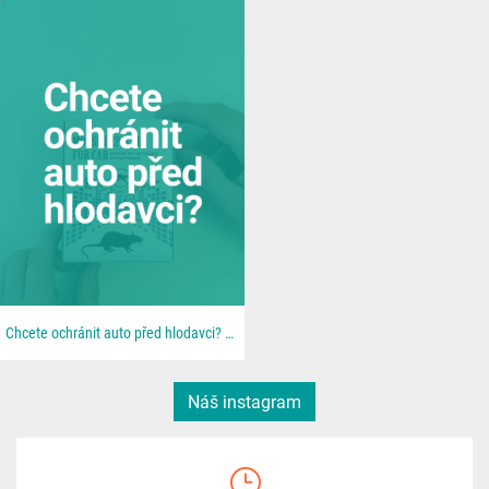
Chcete ochránit auto před hlodavci? 🐀 📦 Všechno najdeš u nás na 👉 dratek.cz #arduino...
Náš instagram