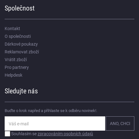
Společnost
Kontakt
O společnosti
Dárkové poukazy
Reklamovat zboží
Vrátit zboží
Pro partnery
Helpdesk
Sledujte nás
Buďte o krok napřed a přihlaste se k odběru novinek!.
Souhlasím se
zpracováním osobních údajů