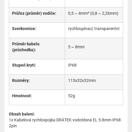
Průřez (průměr) vodiče:
0,5 ~ 4mm² (0,8 ~ 2,26mm)
Svorkovnice:
rychloupínací, transparentní
Průměr kabelu
5 ~ 8mm
(průchodka):
Stupeň krytí:
IP68
Rozměry:
115x32x32mm
Hmotnost:
52g
Obsah balení:
1x Kabelová rychlospojka DRÁTEK vodotěsná EL 5-8mm IP68
2pin