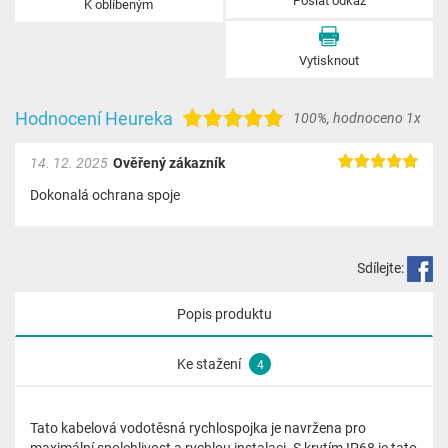
Poslat odkaz
K oblíbeným
Vytisknout
Hodnocení Heureka
100%
,
hodnoceno 1x
14. 12. 2025
Ověřený zákazník
Dokonalá ochrana spoje
Sdílejte:
Popis produktu
Ke stažení
4
Tato kabelová vodotěsná rychlospojka je navržena pro
maximální spolehlivost a rychlou instalaci. S krytím IP68 je tato