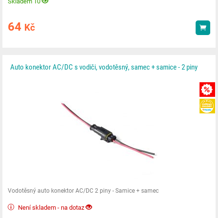
Skladem 10
64
Kč
Kou
Auto konektor AC/DC s vodiči, vodotěsný, samec + samice - 2 piny
Vodotěsný auto konektor AC/DC 2 piny - Samice + samec
Není skladem - na dotaz