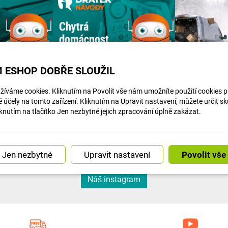
 ESHOP DOBŘE SLOUŽIL
íváme cookies. Kliknutím na Povolit vše nám umožníte použití cookies pro
účely na tomto zařízení. Kliknutím na Upravit nastavení, můžete určit s
knutím na tlačítko Jen nezbytné jejich zpracování úplně zakázat.
Článek na navody.dratek.cz a Centrální mozek: Co je to Hub a proč bez něj chytrou domácnost...
Článek na navody.dratek.cz a Úvod do chytré domácnosti. Odkaz také v BIO....
Upravit nastavení
Náš instagram