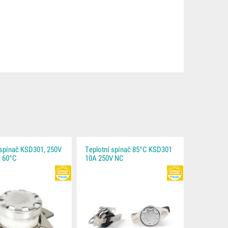
 spínač KSD301, 250V
Teplotní spínač 85°C KSD301
- 60°C
10A 250V NC
HEUREKA
HEUREKA
EVA