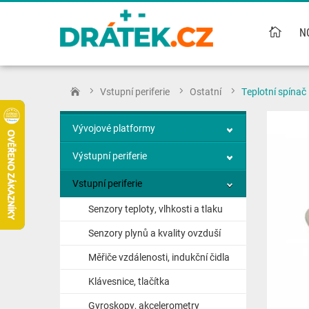
N
Vstupní periferie
Ostatní
Teplotní spínač
Vývojové platformy
Výstupní periferie
Vstupní periferie
Senzory teploty, vlhkosti a tlaku
Senzory plynů a kvality ovzduší
Měřiče vzdálenosti, indukční čidla
Klávesnice, tlačítka
Gyroskopy, akcelerometry