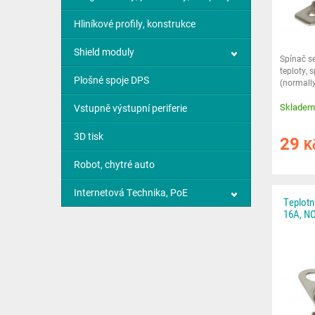
Hliníkové profily, konstrukce
Shield moduly
Spínač se
teploty, 
Plošné spoje DPS
(normally
dosažení
Skladem
Vstupně výstupní periferie
3D tisk
29
K
Robot, chytré auto
Internetová Technika, PoE
Teplotn
16A, NO