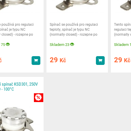
 používá pro regulaci
Spínač se používá pro regulaci
Tento spín
spínač je typu NC
teploty, spínač je typu NC
regulaci te
 closed) - rozepne po
(normally closed) - rozepne po
(normally 
 teploty
dosažení teploty
dosažení
 75
Skladem 23
Skladem 
29
29
č
Kč
Kč
Koupit
Koupit
í spínač KSD301, 250V
 - 100°C
MNOŽSTEVNÍ SLEVA