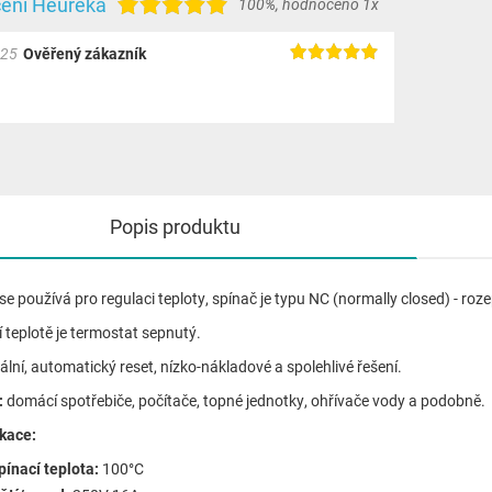
ení Heureka
100%
,
hodnoceno 1x
025
Ověřený zákazník
Popis produktu
se používá pro regulaci teploty, spínač je typu NC (normally closed) - ro
ší teplotě je termostat sepnutý.
ální, automatický reset, nízko-nákladové a spolehlivé řešení.
:
domácí spotřebiče, počítače, topné jednotky, ohřívače vody a podobně.
ikace:
pínací
teplota:
100°C