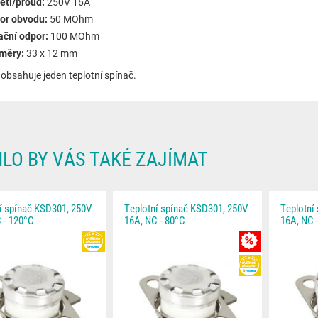
ětí/proud:
250V 16A
or obvodu:
50 MOhm
ační odpor:
100 MOhm
měry:
33 x 12 mm
 obsahuje jeden teplotní spínač.
LO BY VÁS TAKÉ ZAJÍMAT
í spínač KSD301, 250V
Teplotní spínač KSD301, 250V
Teplotní
 - 120°C
16A, NC - 80°C
16A, NC 
HEUREKA
MNOŽSTEVNÍ SL
HEUREKA