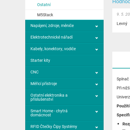
Hodnoc
Ostatní
9. 5. 2
M5Stack
Levný
Napájení, zdroje, měniče
Elektrotechnické nářadí
Kabely, konektory, vodiče
Starter kity
CNC
Spínač 
Měřicí přístroje
Při niž
Ostatní elektronika a
Univerz
příslušenství
Použití
Smart Home - chytrá
domácnost
Specif
Roz
RFID Čtečky Čipy Systémy