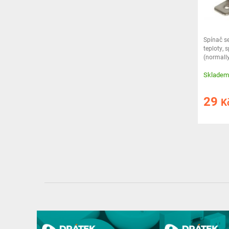
Spínač se
teploty, 
(normally
dosažení
Skladem
29
K