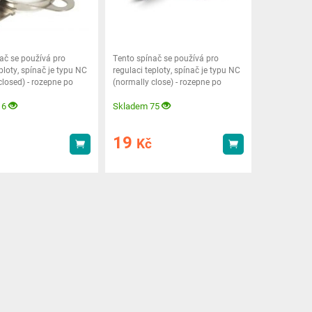
ač se používá pro
Tento spínač se používá pro
ploty, spínač je typu NC
regulaci teploty, spínač je typu NC
closed) - rozepne po
(normally close) - rozepne po
dosažení teploty
16
Skladem 75
19
Kč
Koupit
Koupit