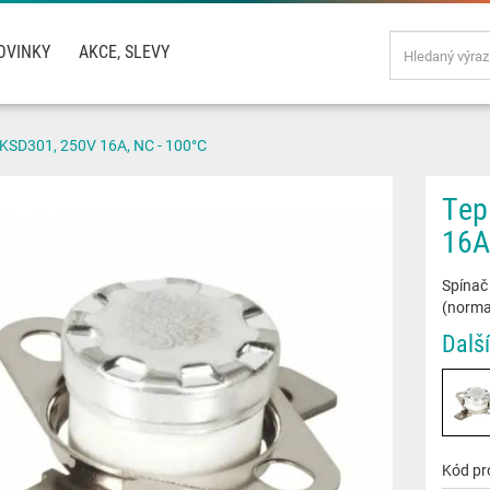
OVINKY
AKCE, SLEVY
 KSD301, 250V 16A, NC - 100°C
Tep
16A
Spínač 
(normal
Další
Kód pr