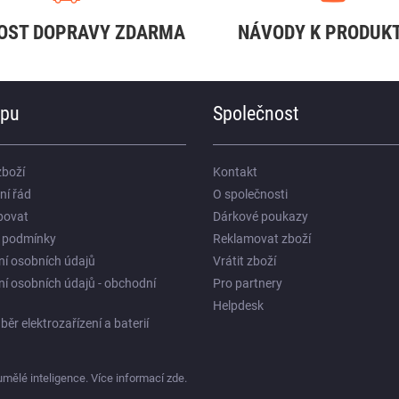
OST DOPRAVY ZDARMA
NÁVODY K PRODUK
upu
Společnost
zboží
Kontakt
ní řád
O společnosti
povat
Dárkové poukazy
 podmínky
Reklamovat zboží
í osobních údajů
Vrátit zboží
í osobních údajů - obchodní
Pro partnery
Helpdesk
ěr elektrozařízení a baterií
umělé inteligence. Více informací
zde
.