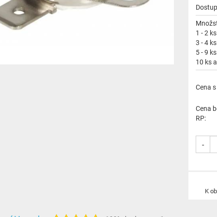
Dostup
Množst
1 - 2 ks
3 - 4 ks
5 - 9 ks
10 ks a
Cena s
Cena b
RP:
-
K o