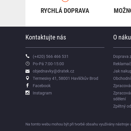
RYCHLÁ DOPRAVA
MOŽN
Kontaktujte nás
O nák
(+420) 566 466 531
Doprava 
Po-Pá 7:00-15:00
Reklamač
objednavky@dratek.cz
Jak naku
Termesivy 41, 58001 Havlíčkův Brod
Obchodní
Facebook
Zpracován
Instagram
Zpracován
sdělení
Zpětný odb
Na tomto webu mohou být při tvorbě obsahu využívány nástroje 