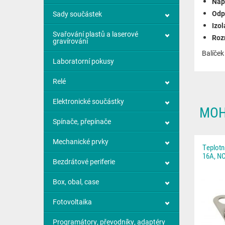
Nap
Odp
Sady součástek
Izol
Svařování plastů a laserové
Roz
gravírování
Balíček
Laboratorní pokusy
Relé
Elektronické součástky
MOH
Spínače, přepínače
Mechanické prvky
Teplotn
16A, NC
Bezdrátové periferie
Box, obal, case
Fotovoltaika
Programátory, převodníky, adaptéry