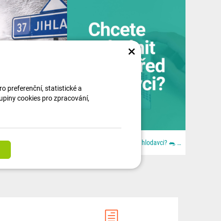
×
 preferenční, statistické a
kupiny cookies pro zpracování,
🚚🎄 Ježíšek jel moc rychle. Lidi byli ještě rychlejší. Aneb: když se blbě zavřou dveře. Z dodávky...
Chcete ochránit auto před hlodavci? 🐀 📦 Všechno najdeš u nás na 👉 dratek.cz #arduino...