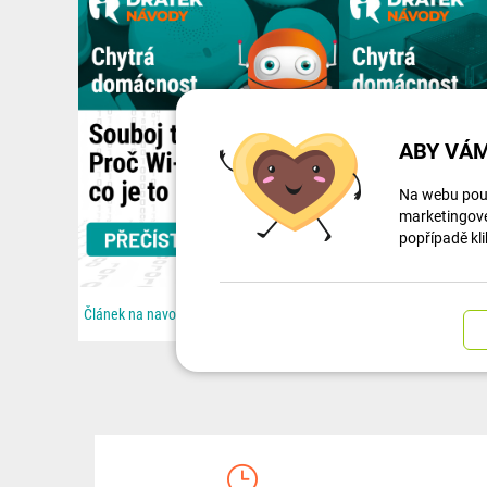
ABY VÁM
Na webu použ
marketingové 
popřípadě kli
Článek na navody.dratek.cz a Souboj technologií: Proč Wi-Fi nestačí a co je to Zigbee. Odkaz také v...