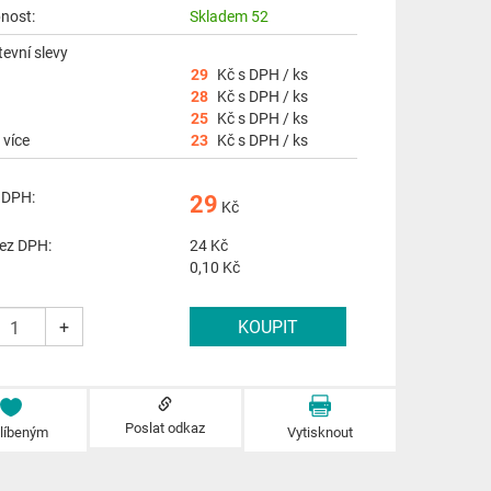
nost:
Skladem 52
evní slevy
29
Kč s DPH / ks
28
Kč s DPH / ks
25
Kč s DPH / ks
 více
23
Kč s DPH / ks
 DPH:
29
Kč
ez DPH:
24
Kč
0,10 Kč
+
Poslat odkaz
blíbeným
Vytisknout