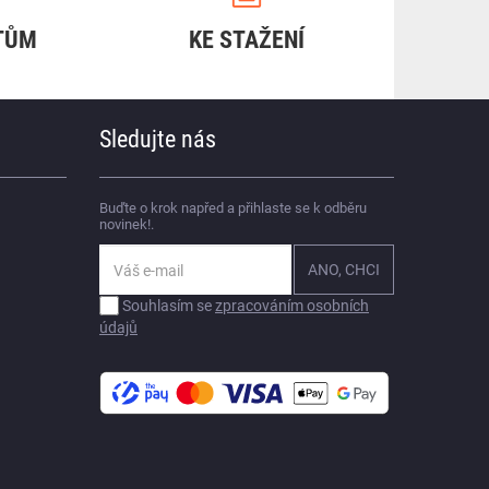
TŮM
KE STAŽENÍ
Sledujte nás
Buďte o krok napřed a přihlaste se k odběru
novinek!.
Souhlasím se
zpracováním osobních
údajů