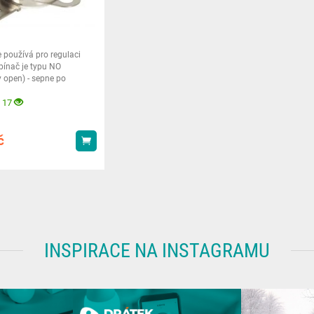
 používá pro regulaci
spínač je typu NO
 open) - sepne po
 teploty 100°C.
 17
č
Koupit
INSPIRACE NA INSTAGRAMU