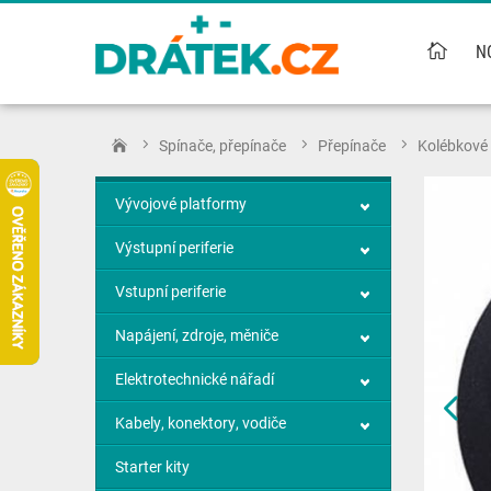
N
Spínače, přepínače
Přepínače
Kolébkové
Vývojové platformy
Výstupní periferie
Vstupní periferie
Napájení, zdroje, měniče
Elektrotechnické nářadí
Kabely, konektory, vodiče
Starter kity