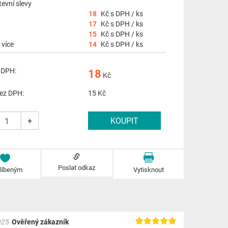
evní slevy
18
Kč s DPH / ks
17
Kč s DPH / ks
15
Kč s DPH / ks
 více
14
Kč s DPH / ks
 DPH:
18
Kč
ez DPH:
15
Kč
+
Poslat odkaz
blíbeným
Vytisknout
025
Ověřený zákazník