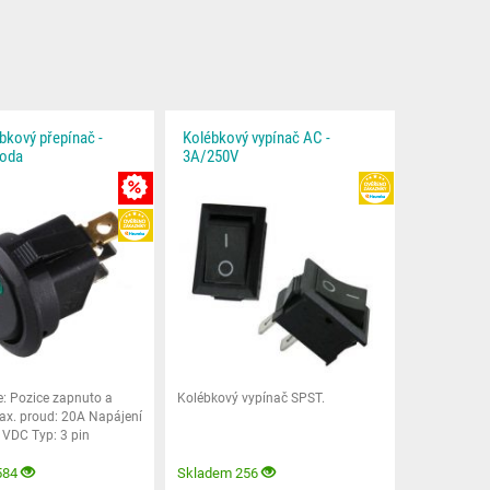
bkový přepínač -
Kolébkový vypínač AC -
ioda
3A/250V
HEUREKA
EVA
MNOŽSTEVNÍ SLEVA
HEUREKA
e: Pozice zapnuto a
Kolébkový vypínač SPST.
ax. proud: 20A Napájení
2 VDC Typ: 3 pin
,4 x 2,4 x
584
Skladem 256