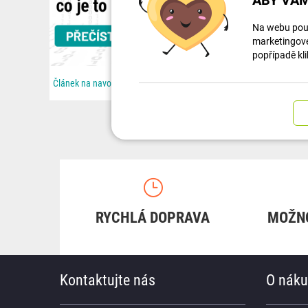
Na webu použ
marketingové 
popřípadě kli
Článek na navody.dratek.cz a Souboj technologií: Proč Wi-Fi nestačí a co je to Zigbee. Odkaz také v...
RYCHLÁ DOPRAVA
MOŽN
Kontaktujte nás
O nák