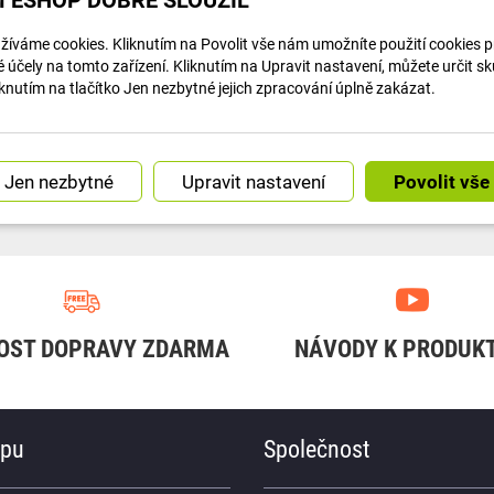
íváme cookies. Kliknutím na Povolit vše nám umožníte použití cookies pro
účely na tomto zařízení. Kliknutím na Upravit nastavení, můžete určit s
knutím na tlačítko Jen nezbytné jejich zpracování úplně zakázat.
Článek na navody.dratek.cz a Centrální mozek: Co je to Hub a proč bez něj chytrou domácnost...
Článek na navody.dratek.cz a Úvod do chytré domácnosti. Odkaz také v BIO....
Upravit nastavení
Náš instagram
OST DOPRAVY ZDARMA
NÁVODY K PRODUK
upu
Společnost