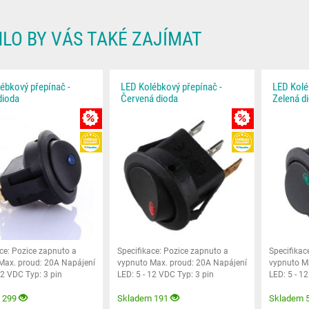
LO BY VÁS TAKÉ ZAJÍMAT
ébkový přepínač -
LED Kolébkový přepínač -
LED Kolé
dioda
Červená dioda
Zelená d
MNOŽSTEVNÍ SLEVA
MNOŽSTEVNÍ SL
HEUREKA
HEUREKA
ce: Pozice zapnuto a
Specifikace: Pozice zapnuto a
Specifikac
Max. proud: 20A Napájení
vypnuto Max. proud: 20A Napájení
vypnuto M
12 VDC Typ: 3 pin
LED: 5 - 12 VDC Typ: 3 pin
LED: 5 - 1
2,4 x 2,4 x
Rozměry: 2,4 x 2,4 x
Rozměry: 2
 299
Skladem 191
Skladem 