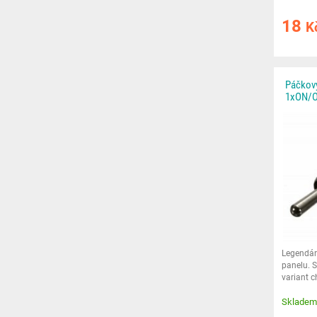
18
K
Páčkový
1xON/O
Legendár
panelu. 
variant c
průmyslu
Skladem