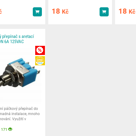
18
18
č
Kč
Kč
Koupit
Koupit
 přepínač s aretací
N 6A 125VAC
MNOŽSTEVNÍ SLEVA
HEUREKA
ní páčkový přepínač do
Snadná instalace, mnoho
hování. Využití v
,
 171