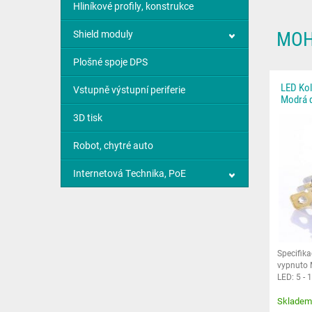
Hliníkové profily, konstrukce
MOH
Shield moduly
Plošné spoje DPS
LED Kol
Vstupně výstupní periferie
Modrá 
3D tisk
Robot, chytré auto
Internetová Technika, PoE
Specifika
vypnuto 
LED: 5 - 
Rozměry: 
Skladem