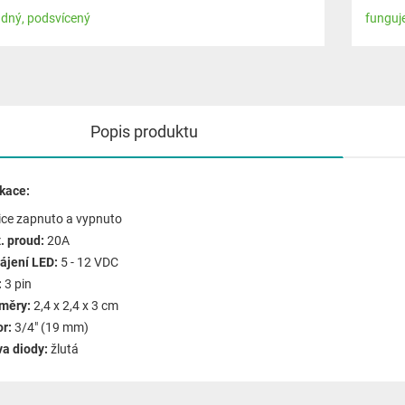
dný, podsvícený
funguj
Popis produktu
ikace:
ice zapnuto a vypnuto
. proud:
20A
ájení LED:
5 - 12 VDC
:
3 pin
měry:
2,4 x 2,4 x 3 cm
or:
3/4" (19 mm)
va diody:
žlutá