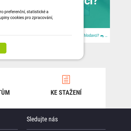
 preferenční, statistické a
kupiny cookies pro zpracování,
🚚🎄 Ježíšek jel moc rychle. Lidi byli ještě rychlejší. Aneb: když se blbě zavřou dveře. Z dodávky...
Chcete ochránit auto před hlodavci? 🐀 📦 Všechno najdeš u nás na 👉 dratek.cz #arduino...
TŮM
KE STAŽENÍ
Sledujte nás