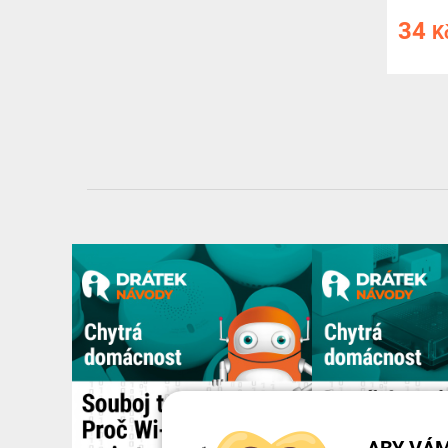
34
K
ABY VÁM