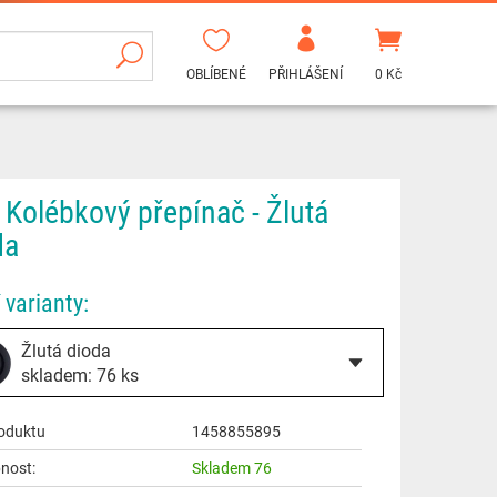
OBLÍBENÉ
PŘIHLÁŠENÍ
0 Kč
 Kolébkový přepínač - Žlutá
da
 varianty:
Žlutá dioda
skladem: 76 ks
oduktu
1458855895
nost:
Skladem 76