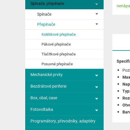
Spínače, přepínače
nenápa
Spínače
Přepínače
Kolébkové přepínače
Pákové přepínače
Tlačítkové přepínače
Specif
Posuvné přepínače
Poz
Mechanické prvky
Max
Nap
Bezdrátové periferie
Typ
Box, obal, case
Roz
Otv
Fotovoltaika
Bar
Programátory, převodníky, adaptéry