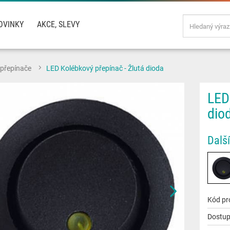
OVINKY
AKCE, SLEVY
 přepínače
LED Kolébkový přepínač - Žlutá dioda
LED
dio
Další
Kód pr
Dostup