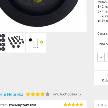
Množst
1 - 2 ks
3 - 4 ks
5 - 9 ks
10 ks a
Cena s
Cena b
-
K o
ení Heureka
78%
,
hodnoceno 4x
 2025
Ověřený zákazník
4. 8. 2