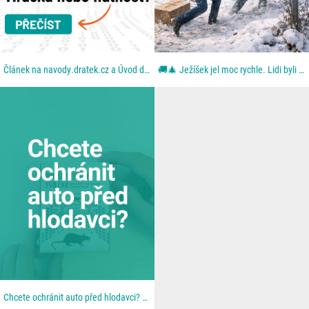
Článek na navody.dratek.cz a Úvod do chytré domácnosti. Odkaz také v BIO....
🚚🎄 Ježíšek jel moc rychle. Lidi byli ještě rychlejší. Aneb: když se blbě zavřou dveře. Z dodávky...
Chcete ochránit auto před hlodavci? 🐀 📦 Všechno najdeš u nás na 👉 dratek.cz #arduino...