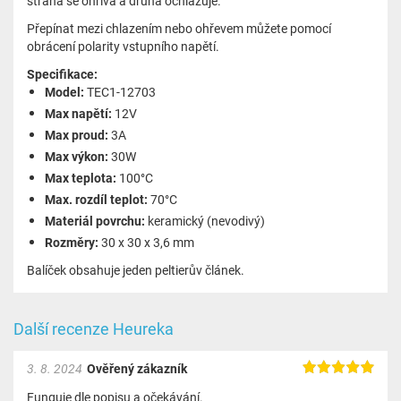
strana se ohřívá a druhá ochlazuje.
Přepínat mezi chlazením nebo ohřevem můžete pomocí
obrácení polarity vstupního napětí.
Specifikace:
Model:
TEC1-12703
Max napětí:
12V
Max proud:
3A
Max výkon:
30W
Max teplota:
100°C
Max. rozdíl teplot:
70°C
Materiál povrchu:
keramický (nevodivý)
Rozměry:
30 x 30 x 3,6 mm
Balíček obsahuje jeden peltierův článek.
Další recenze Heureka
3. 8. 2024
Ověřený zákazník
Funguje dle popisu a očekávání.