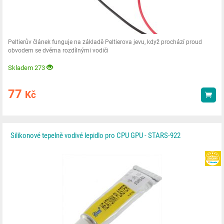
Peltierův článek funguje na základě Peltierova jevu, když prochází proud
obvodem se dvěma rozdílnými vodiči
Skladem 273
77
Kč
Kou
Silikonové tepelně vodivé lepidlo pro CPU GPU - STARS-922