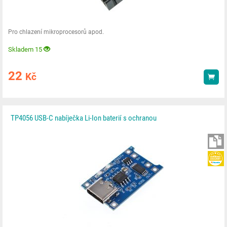
Pro chlazení mikroprocesorů apod.
Skladem 15
22
Kč
Kou
TP4056 USB-C nabíječka Li-Ion baterií s ochranou