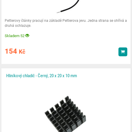
Peltierovy články pracují na základě Peltierova jevu. Jedna strana se ohřívá a
druhá ochlazuje.
Skladem 52
154
Kč
Kou
Hliníkový chladič - Černý, 20 x 20 x 10 mm