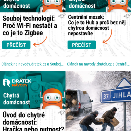
Článek na navody.dratek.cz a Souboj technologií: Proč Wi-Fi nestačí a co je to Zigbee. Odkaz také v...
Článek na navody.dratek.cz a Centrální mozek: Co je to Hub a proč bez něj chytrou domácnost...