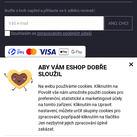
Buďte o krok napřed a přihlaste se k odběru novinek!.
Souhlasím se
zpracováním osobních údajů
×
ABY VÁM ESHOP DOBŘE
Na tomto webu mohou být při tvorbě obsahu využívány nástroje umělé
SLOUŽIL
inteligence. Více informací
zde
.
Na webu používáme cookies. Kliknutím na
© Copyright ECLIPSERA s.r.o.
Povolit vše nám umožníte použití cookies pro
Všechna práva vyhrazena
preferenční, statistické a marketingové účely
Slovenská verze
na tomto zařízení. Kliknutím na Upravit
HU
nastavení, můžete určit skupiny cookies pro
RO
zpracování, popřípadě kliknutím na tlačítko
Jen nezbytné jejich zpracování úplně
Zobrazit klasickou verzi
zakázat.