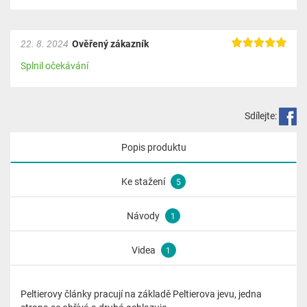
22. 8. 2024
Ověřený zákazník
Splnil očekávání
Sdílejte:
Popis produktu
Ke stažení
5
Návody
1
Videa
1
Peltierovy články pracují na základě Peltierova jevu, jedna