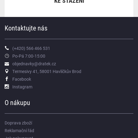
KE STAŽENÍ
Kontaktujte nás
(+420) 566 466 531
Po-Pá 7:00-15:00
objednavky@dratek.cz
Termesivy 41, 58001 Havlíčkův Brod
Facebook
Instagram
O nákupu
Doprava zboží
Reklamační řád