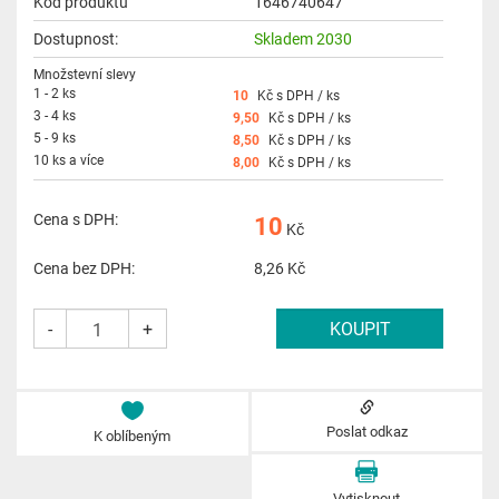
Kód produktu
1646740647
Dostupnost:
Skladem 2030
Množstevní slevy
1 - 2 ks
10
Kč s DPH / ks
3 - 4 ks
9,50
Kč s DPH / ks
5 - 9 ks
8,50
Kč s DPH / ks
10 ks a více
8,00
Kč s DPH / ks
Cena s DPH:
10
Kč
Cena bez DPH:
8,26
Kč
-
+
Poslat odkaz
K oblíbeným
Vytisknout