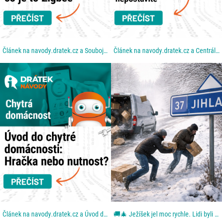
Článek na navody.dratek.cz a Souboj technologií: Proč Wi-Fi nestačí a co je to Zigbee. Odkaz také v...
Článek na navody.dratek.cz a Centrální mozek: Co je to Hub a proč bez něj chytrou domácnost...
Článek na navody.dratek.cz a Úvod do chytré domácnosti. Odkaz také v BIO....
🚚🎄 Ježíšek jel moc rychle. Lidi byli ještě rychlejší. Aneb: když se blbě zavřou dveře. Z dodávky...