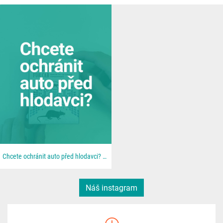
Chcete ochránit auto před hlodavci? 🐀 📦 Všechno najdeš u nás na 👉 dratek.cz #arduino...
Náš instagram