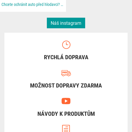
Chcete ochránit auto před hlodavci? 🐀 📦 Všechno najdeš u nás na 👉 dratek.cz #arduino...
Náš instagram
RYCHLÁ DOPRAVA
MOŽNOST DOPRAVY ZDARMA
NÁVODY K PRODUKTŮM