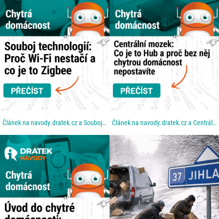
Článek na navody.dratek.cz a Souboj technologií: Proč Wi-Fi nestačí a co je to Zigbee. Odkaz také v...
Článek na navody.dratek.cz a Centrální mozek: Co je to Hub a proč bez něj chytrou domácnost...