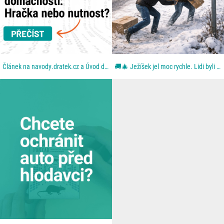
Článek na navody.dratek.cz a Úvod do chytré domácnosti. Odkaz také v BIO....
🚚🎄 Ježíšek jel moc rychle. Lidi byli ještě rychlejší. Aneb: když se blbě zavřou dveře. Z dodávky...