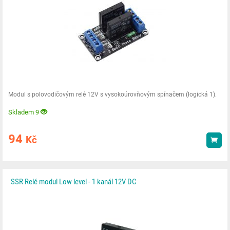
Modul s polovodičovým relé 12V s vysokoúrovňovým spínačem (logická 1).
Skladem 9
94
Kč
Kou
SSR Relé modul Low level - 1 kanál 12V DC