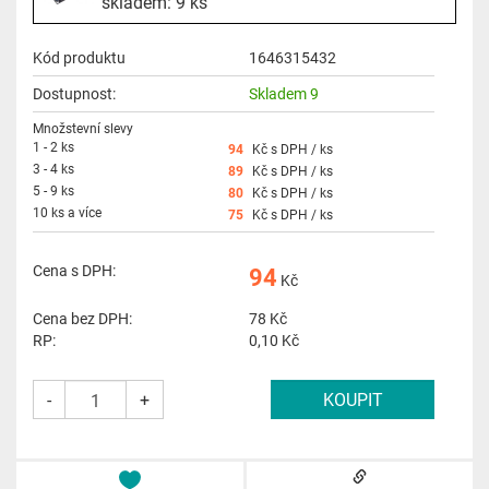
skladem: 9 ks
Kód produktu
1646315432
Dostupnost:
Skladem 9
Množstevní slevy
1 - 2 ks
94
Kč s DPH / ks
3 - 4 ks
89
Kč s DPH / ks
5 - 9 ks
80
Kč s DPH / ks
10 ks a více
75
Kč s DPH / ks
Cena s DPH:
94
Kč
Cena bez DPH:
78
Kč
RP:
0,10 Kč
-
+