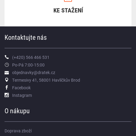
KE STAŽENÍ
Kontaktujte nás
(+420) 566 466 531
Po-Pá 7:00-15:00
objednavky@dratek.cz
Termesivy 41, 58001 Havlíčkův Brod
Facebook
Instagram
O nákupu
Doprava zboží