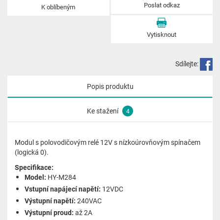
Poslat odkaz
K oblíbeným
Vytisknout
Sdílejte:
Popis produktu
Ke stažení
4
Modul s polovodičovým relé 12V s nízkoúrovňovým spínačem
(logická 0).
Specifikace:
Model:
HY-M284
Vstupní napájecí napětí:
12VDC
Výstupní napětí:
240VAC
Výstupní proud:
až 2A