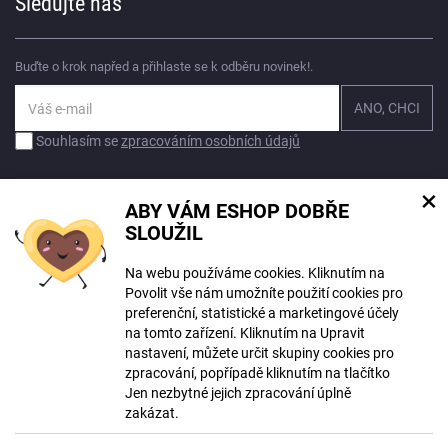
Sledujte nás
Buďte o krok napřed a přihlaste se k odběru novinek!.
Souhlasím se
zpracováním osobních údajů
×
ABY VÁM ESHOP DOBŘE
SLOUŽIL
Na webu používáme cookies. Kliknutím na
© Copyright ECLIPSERA s.r.o.
Povolit vše nám umožníte použití cookies pro
Všechna práva vyhrazena
preferenční, statistické a marketingové účely
Slovenská verze
na tomto zařízení. Kliknutím na Upravit
HU
nastavení, můžete určit skupiny cookies pro
RO
zpracování, popřípadě kliknutím na tlačítko
Jen nezbytné jejich zpracování úplně
Zobrazit klasickou verzi
zakázat.
Vytvořil