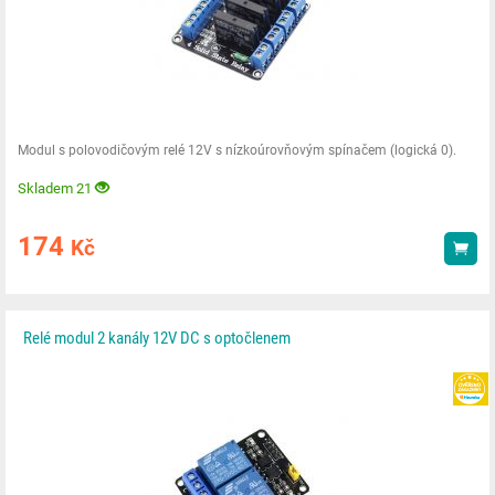
Modul s polovodičovým relé 12V s nízkoúrovňovým spínačem (logická 0).
Skladem 21
174
Kč
Kou
Relé modul 2 kanály 12V DC s optočlenem