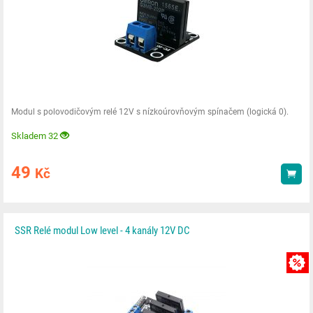
Modul s polovodičovým relé 12V s nízkoúrovňovým spínačem (logická 0).
Skladem 32
49
Kč
Kou
SSR Relé modul Low level - 4 kanály 12V DC