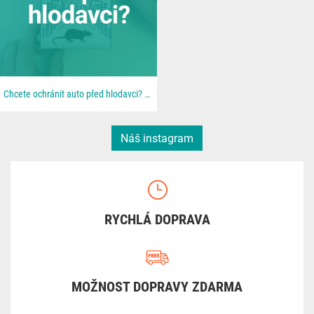
Chcete ochránit auto před hlodavci? 🐀 📦 Všechno najdeš u nás na 👉 dratek.cz #arduino...
Náš instagram
RYCHLÁ DOPRAVA
MOŽNOST DOPRAVY ZDARMA