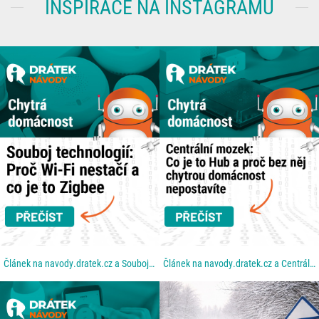
INSPIRACE NA INSTAGRAMU
Článek na navody.dratek.cz a Souboj technologií: Proč Wi-Fi nestačí a co je to Zigbee. Odkaz také v...
Článek na navody.dratek.cz a Centrální mozek: Co je to Hub a proč bez něj chytrou domácnost...