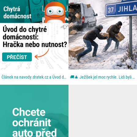
Článek na navody.dratek.cz a Úvod do chytré domácnosti. Odkaz také v BIO....
🚚🎄 Ježíšek jel moc rychle. Lidi byli ještě rychlejší. Aneb: když se blbě zavřou dveře. Z dodávky...