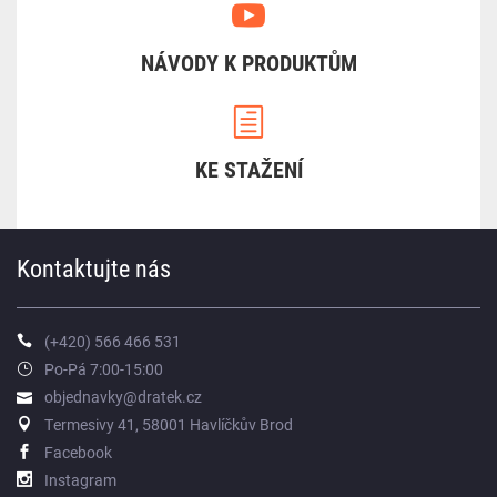
NÁVODY K PRODUKTŮM
KE STAŽENÍ
Kontaktujte nás
(+420) 566 466 531
Po-Pá 7:00-15:00
objednavky@dratek.cz
Termesivy 41, 58001 Havlíčkův Brod
Facebook
Instagram