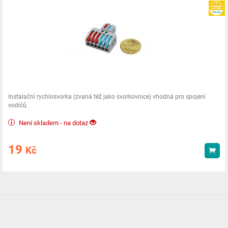
Instalační rychlosvorka (zvaná též jako svorkovnice) vhodná pro spojení
vodičů.
Není skladem - na dotaz
19
Kč
Kou