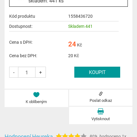
skladem: 441 ks
Kód produktu
1558436720
Dostupnost:
Skladem 441
Cena s DPH:
24
Kč
Cena bez DPH:
20
Kč
-
+
Poslat odkaz
K oblíbeným
Vytisknout
Hodnocení Heureka
80%
,
hodnoceno 1x