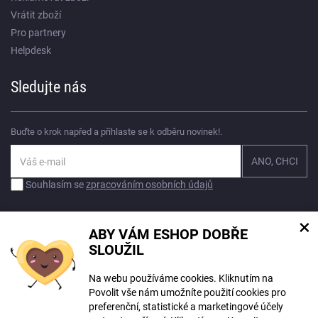
Vrátit zboží
Pro partnery
Helpdesk
Sledujte nás
Buďte o krok napřed a přihlaste se k odběru novinek!.
Souhlasím se
zpracováním osobních údajů
×
ABY VÁM ESHOP DOBŘE
SLOUŽIL
Na webu používáme cookies. Kliknutím na
© Copyright ECLIPSERA s.r.o.
Povolit vše nám umožníte použití cookies pro
Všechna práva vyhrazena
preferenční, statistické a marketingové účely
Slovenská verze