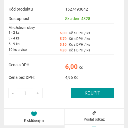
Kód produktu
1527493042
Dostupnost:
Skladem 4328
Množstevní slevy
1 - 2 ks
6,00
Kč s DPH / ks
3 - 4 ks
5,70
Kč s DPH / ks
5 - 9 ks
5,10
Kč s DPH / ks
10 ks a více
4,80
Kč s DPH / ks
Cena s DPH:
6,00
Kč
Cena bez DPH:
4,96
Kč
-
+
Poslat odkaz
K oblíbeným