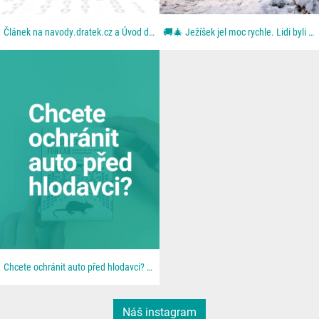
Článek na navody.dratek.cz a Úvod do chytré domácnosti. Odkaz také v BIO....
🚚🎄 Ježíšek jel moc rychle. Lidi byli ještě rychlejší. Aneb: když se blbě zavřou dveře. Z dodávky...
Chcete ochránit auto před hlodavci? 🐀 📦 Všechno najdeš u nás na 👉 dratek.cz #arduino...
Náš instagram