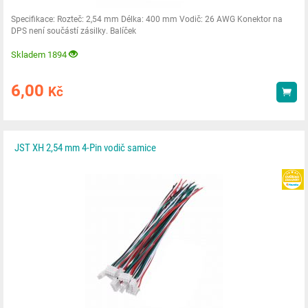
Specifikace: Rozteč: 2,54 mm Délka: 400 mm Vodič: 26 AWG Konektor na
DPS není součástí zásilky. Balíček
Skladem 1894
6,00
Kč
Kou
JST XH 2,54 mm 4-Pin vodič samice