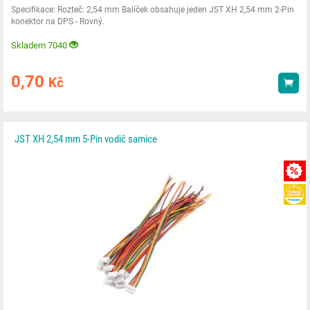
Specifikace: Rozteč: 2,54 mm Balíček obsahuje jeden JST XH 2,54 mm 2-Pin
konektor na DPS - Rovný.
Skladem 7040
0,70
Kč
Kou
JST XH 2,54 mm 5-Pin vodič samice