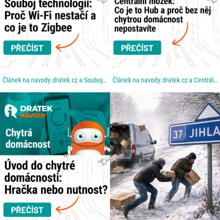
Článek na navody.dratek.cz a Souboj technologií: Proč Wi-Fi nestačí a co je to Zigbee. Odkaz také v...
Článek na navody.dratek.cz a Centrální mozek: Co je to Hub a proč bez něj chytrou domácnost...