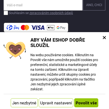
Souhlasím se
zpracováním osobních údajů
×
ABY VÁM ESHOP DOBŘE
Na tomto webu mohou být při tvorbě obsahu využívány nástroje umělé
SLOUŽIL
inteligence. Více informací
zde
.
Na webu používáme cookies. Kliknutím na
© Copyright ECLIPSERA s.r.o.
Povolit vše nám umožníte použití cookies pro
Všechna práva vyhrazena
preferenční, statistické a marketingové účely
Slovenská verze
na tomto zařízení. Kliknutím na Upravit
HU
nastavení, můžete určit skupiny cookies pro
RO
zpracování, popřípadě kliknutím na tlačítko
Jen nezbytné jejich zpracování úplně
Zobrazit klasickou verzi
zakázat.
Vytvořil
Systém
Upravit nastavení