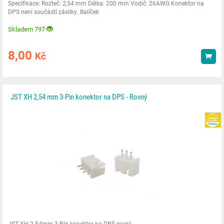
Specifikace: Rozteč: 2,54 mm Délka: 200 mm Vodič: 26AWG Konektor na
DPS není součástí zásilky. Balíček
Skladem 797
8,00
Kč
Kou
JST XH 2,54 mm 3-Pin konektor na DPS - Rovný
JST XH 2.54mm 3-Pin konektor na DPS rovný