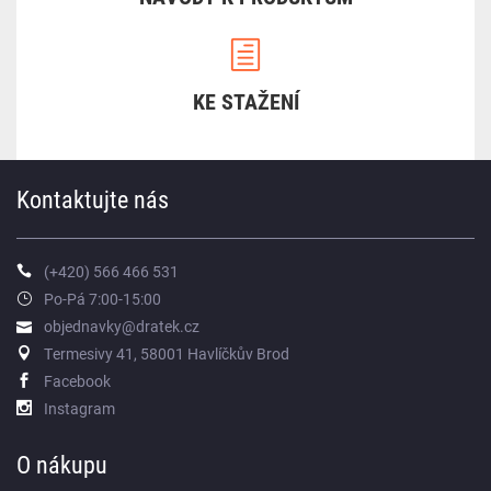
KE STAŽENÍ
Kontaktujte nás
(+420) 566 466 531
Po-Pá 7:00-15:00
objednavky@dratek.cz
Termesivy 41, 58001 Havlíčkův Brod
Facebook
Instagram
O nákupu