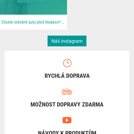
Chcete ochránit auto před hlodavci? 🐀 📦 Všechno najdeš u nás na 👉 dratek.cz #arduino...
Náš instagram
RYCHLÁ DOPRAVA
MOŽNOST DOPRAVY ZDARMA
NÁVODY K PRODUKTŮM