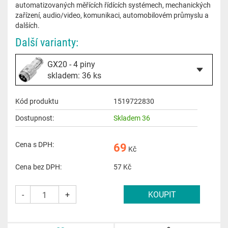
automatizovaných měřících řídících systémech, mechanických
zařízení, audio/video, komunikaci, automobilovém průmyslu a
dalších.
Další varianty:
GX20 - 4 piny
skladem: 36 ks
Kód produktu
1519722830
Dostupnost:
Skladem 36
Cena s DPH:
69
Kč
Cena bez DPH:
57
Kč
-
+