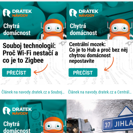
Článek na navody.dratek.cz a Souboj technologií: Proč Wi-Fi nestačí a co je to Zigbee. Odkaz také v...
Článek na navody.dratek.cz a Centrální mozek: Co je to Hub a proč bez něj chytrou domácnost...