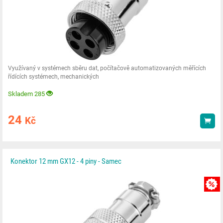
Využívaný v systémech sběru dat, počítačově automatizovaných měřících
řídících systémech, mechanických
Skladem 285
24
Kč
Kou
Konektor 12 mm GX12 - 4 piny - Samec