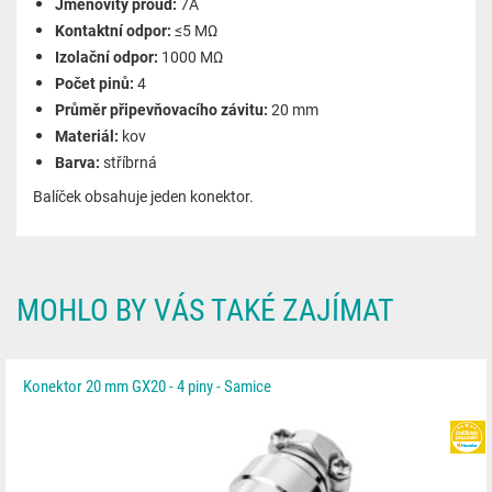
Jmenovitý proud:
7A
Kontaktní odpor:
≤5 MΩ
Izolační odpor:
1000 MΩ
Počet pinů:
4
Průměr připevňovacího závitu:
20 mm
Materiál:
kov
Barva:
stříbrná
Balíček obsahuje jeden konektor.
MOHLO BY VÁS TAKÉ ZAJÍMAT
Konektor 20 mm GX20 - 4 piny - Samice