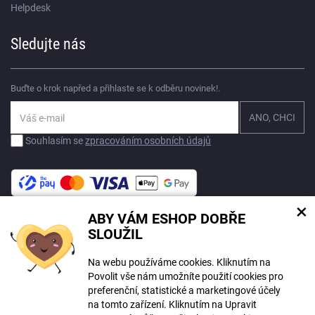
Helpdesk
Sledujte nás
Buďte o krok napřed a přihlaste se k odběru novinek!.
Souhlasím se
zpracováním osobních údajů
×
ABY VÁM ESHOP DOBŘE
Na tomto webu mohou být při tvorbě obsahu využívány nástroje umělé
SLOUŽIL
inteligence. Více informací
zde
.
Na webu používáme cookies. Kliknutím na
© Copyright ECLIPSERA s.r.o.
Povolit vše nám umožníte použití cookies pro
Všechna práva vyhrazena
preferenční, statistické a marketingové účely
Slovenská verze
na tomto zařízení. Kliknutím na Upravit
HU