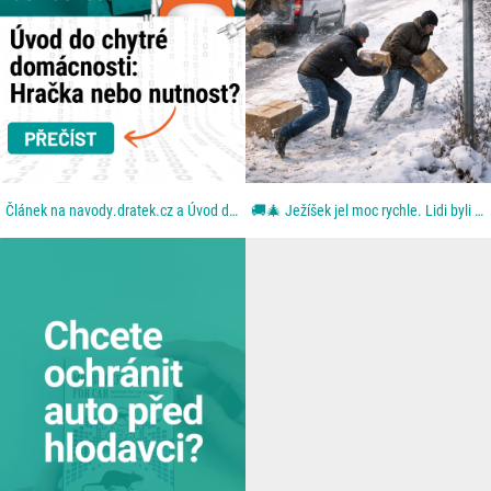
Článek na navody.dratek.cz a Úvod do chytré domácnosti. Odkaz také v BIO....
🚚🎄 Ježíšek jel moc rychle. Lidi byli ještě rychlejší. Aneb: když se blbě zavřou dveře. Z dodávky...