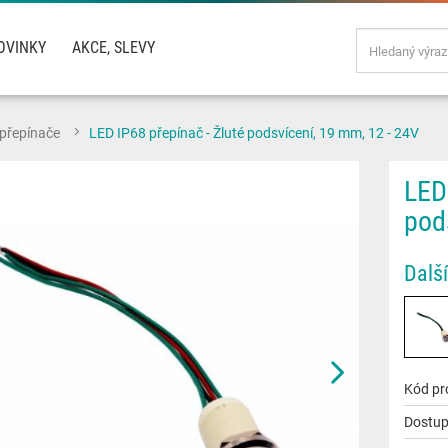
OVINKY
AKCE, SLEVY
 přepínače
LED IP68 přepínač - Žluté podsvícení, 19 mm, 12 - 24V
LED
pod
Další
Kód pr
Dostup