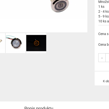
Množst
1 ks
2 - 4 ks
5 - 9 ks
10 ks a
Cena s
Cena b
-
K o
Popis produktu