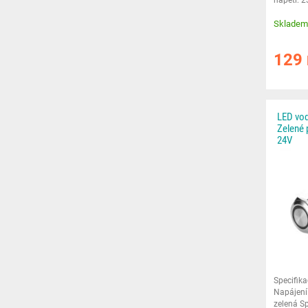
Průměr
Skladem
129
LED vod
Zelené 
24V
Specifik
Napájení
zelená Sp