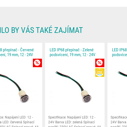
LO BY VÁS TAKÉ ZAJÍMAT
8 přepínač - Červené
LED IP68 přepínač - Zelené
LED IP68
ení, 19 mm, 12 - 24V
podsvícení, 19 mm, 12 - 24V
podsvíce
MNOŽSTEVNÍ SLEVA
MNOŽSTEVNÍ SL
HEUREKA
ce: Napájení LED: 12 -
Specifikace: Napájení LED: 12 -
Specifikac
a LED: červená Spínací
24V Barva LED: zelená Spínací
24V Barva
230V AC Spínací proud: 4A
napětí: 230V AC Spínací proud: 4A
napětí: 23