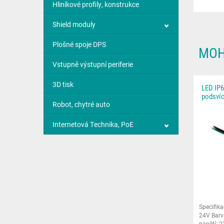
Hliníkové profily, konstrukce
Shield moduly
Plošné spoje DPS
MOH
Vstupně výstupní periferie
3D tisk
LED IP6
podsvíc
Robot, chytré auto
Internetová Technika, PoE
Specifika
24V Barv
napětí: 