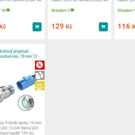
Průměr závitu:
Průměr záv
 18
Skladem 3
Skladem 
129
116
Kč
Kč
Koupit
Koupit
otěsný přepínač -
podsvícení, 19 mm 12 -
MNOŽSTEVNÍ SLEVA
KE STAŽENÍ
HEUREKA
ace: Průměr závitu: 19 mm
 LED: 12-24V Barva LED:
ínací napětí: 75V AC,