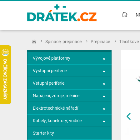
N
Spínače, přepínače
Přepínače
Tlačítkové
Vývojové platformy
Výstupní periferie
Vstupní periferie
Napájení, zdroje, měniče
Elektrotechnické nářadí
Kabely, konektory, vodiče
Starter kity