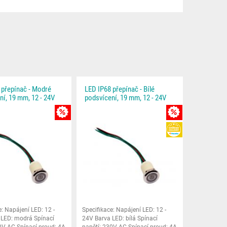
 přepínač - Modré
LED IP68 přepínač - Bílé
ní, 19 mm, 12 - 24V
podsvícení, 19 mm, 12 - 24V
EVA
MNOŽSTEVNÍ SLEVA
MNOŽSTEVNÍ SLE
HEUREKA
e: Napájení LED: 12 -
Specifikace: Napájení LED: 12 -
 LED: modrá Spínací
24V Barva LED: bílá Spínací
0V AC Spínací proud: 4A
napětí: 230V AC Spínací proud: 4A