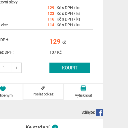
evní slevy
129
Kč s DPH / ks
123
Kč s DPH / ks
116
Kč s DPH / ks
 více
114
Kč s DPH / ks
 DPH:
129
Kč
ez DPH:
107
Kč
+
Poslat odkaz
blíbeným
Vytisknout
Sdílejte:
Ke stažení
4