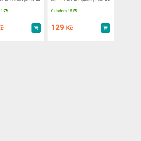
itu:
Průměr
11
Skladem 15
129
Kč
Kč
Koupit
Koupit