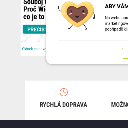
ABY VÁM
Na webu použ
marketingové 
popřípadě kli
Článek na navody.dratek.cz a Souboj technologií: Proč Wi-Fi nestačí a co je to Zigbee. Odkaz také v...
RYCHLÁ DOPRAVA
MOŽN