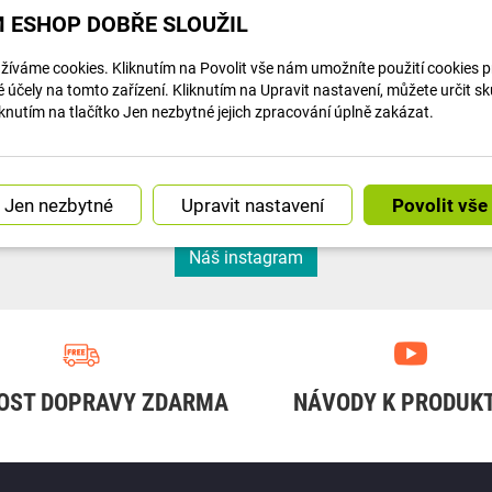
 ESHOP DOBŘE SLOUŽIL
íváme cookies. Kliknutím na Povolit vše nám umožníte použití cookies pro
účely na tomto zařízení. Kliknutím na Upravit nastavení, můžete určit s
knutím na tlačítko Jen nezbytné jejich zpracování úplně zakázat.
Článek na navody.dratek.cz a Centrální mozek: Co je to Hub a proč bez něj chytrou domácnost...
Článek na navody.dratek.cz a Úvod do chytré domácnosti. Odkaz také v BIO....
Upravit nastavení
Náš instagram
OST DOPRAVY ZDARMA
NÁVODY K PRODUK