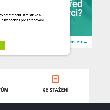
 preferenční, statistické a
kupiny cookies pro zpracování,
🚚🎄 Ježíšek jel moc rychle. Lidi byli ještě rychlejší. Aneb: když se blbě zavřou dveře. Z dodávky...
Chcete ochránit auto před hlodavci? 🐀 📦 Všechno najdeš u nás na 👉 dratek.cz #arduino...
TŮM
KE STAŽENÍ