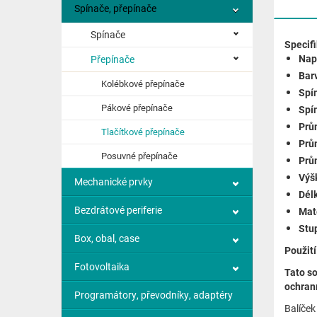
Spínače, přepínače
Spínače
Specif
Nap
Přepínače
Bar
Kolébkové přepínače
Spín
Pákové přepínače
Spí
Prů
Tlačítkové přepínače
Prů
Posuvné přepínače
Prům
Výš
Mechanické prvky
Dél
Bezdrátové periferie
Mate
Stup
Box, obal, case
Použití
Fotovoltaika
Tato s
ochran
Programátory, převodníky, adaptéry
Balíček