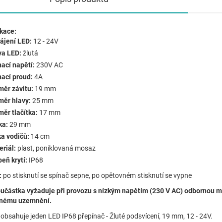
ikace:
ájení LED:
12 - 24V
va LED:
žlutá
ací napětí:
230V AC
nací proud:
4A
měr závitu:
19 mm
měr hlavy:
25 mm
ěr tlačítka:
17 mm
ka:
29 mm
ka vodičů:
14 cm
riál:
plast, poniklovaná mosaz
eň krytí:
IP68
:
po stisknutí se spínač sepne, po opětovném stisknutí se vypne
oučástka vyžaduje při provozu s nízkým napětím (230 V AC) odbornou m
nému uzemnění.
 obsahuje jeden LED IP68 přepínač - Žluté podsvícení, 19 mm, 12 - 24V.